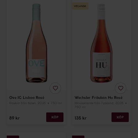
VEGANSK
LÄGG
LÄGG
TILL
TILL
Ove IG Lisboa Rosé
Wechsler Fräulein Hu Rosé
I
I
FAVORITER
FAVORI
Rosévin
från Italien
, 2025
750 ml
Mousserande
från Tyskland
, 2025
750 ml
89
kr
KÖP
135
kr
KÖP
Château
Calvados