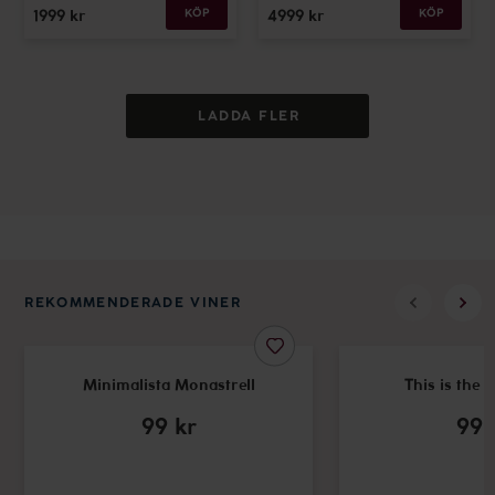
1999
kr
KÖP
4999
kr
KÖP
LADDA FLER
REKOMMENDERADE VINER
Minimalista Monastrell
This is the 
99
kr
99