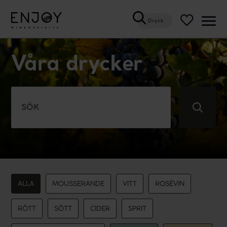
Dryck
Öppn
meny
Våra drycker
ALLA
MOUSSERANDE
VITT
ROSÉVIN
RÖTT
SÖTT
CIDER
SPRIT