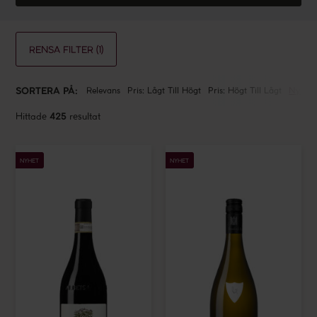
RENSA FILTER
(1)
SORTERA PÅ:
Relevans
Pris: Lågt Till Högt
Pris: Högt Till Lågt
Nyhete
Hittade
425
resultat
Cigliuti
Becker
Barbaresco
Schweigen
NYHET
NYHET
Bricco
Chardonnay
di
Neive
Vie
Erte