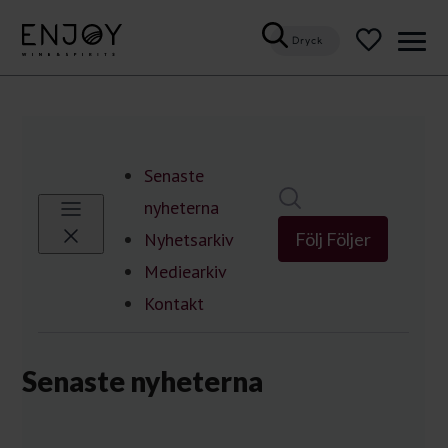
Dryck
Öppn
meny