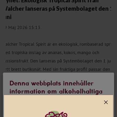
Denna webbplats innehåller
information om alkoholhaltiga
drycker
Jag är 25 år eller äldre