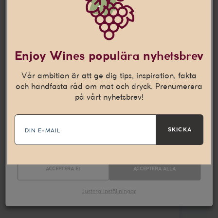
Denna webbplats använder
cookies
Den här webbplatsen använder cookies som hjälper oss att
Enjoy Wines populära nyhetsbrev
anpassa vårt innehåll och ge dig en bättre
internetupplevelse. Vi använder även denna teknik till att
Vår ambition är att ge dig tips, inspiration, fakta
samla in statistik och för att kunna leverera personliga
och handfasta råd om mat och dryck. Prenumerera
annonser på andra webbplatser till dig.
Läs mer
på vårt nyhetsbrev!
E-
Nödvändiga
Statistik
mail
SKICKA
Marknadsföring
ACCEPTERA EJ
ACCEPTERA ALLA
Justera inställningar