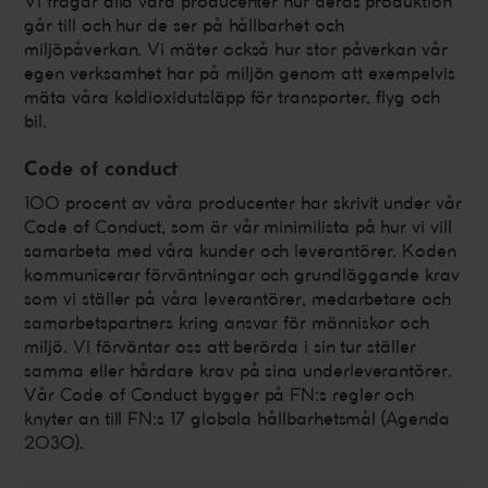
Vi frågar alla våra producenter hur deras produktion
går till och hur de ser på hållbarhet och
miljöpåverkan. Vi mäter också hur stor påverkan vår
egen verksamhet har på miljön genom att exempelvis
mäta våra koldioxidutsläpp för transporter, flyg och
bil.
Code of conduct
100 procent av våra producenter har skrivit under vår
Code of Conduct, som är vår minimilista på hur vi vill
samarbeta med våra kunder och leverantörer. Koden
kommunicerar förväntningar och grundläggande krav
som vi ställer på våra leverantörer, medarbetare och
samarbetspartners kring ansvar för människor och
miljö. Vi förväntar oss att berörda i sin tur ställer
samma eller hårdare krav på sina underleverantörer.
Vår Code of Conduct bygger på FN:s regler och
knyter an till FN:s 17 globala hållbarhetsmål (Agenda
2030).