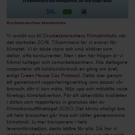
Dryckesbranschens klimatinitiativ
Vi anslöt oss till
Dryckesbranschens Klimatinitiativ
när
det startades 2018. Tillsammans tar vi ansvar för
klimatet. Vi är både stora och små aktörer som
deltar, ofta konkurrenter. Men i den här frågan är vi
främst kollegor och samarbetspartners. Alla deltagare
rapporterar sitt koldioxidavtryck en gång om året,
enligt
Green House Gas Protocol
. Detta sker genom
ett gemensamt rapporteringsverktyg som passar vår
bransch, där vi kan mäta, följa upp och målsätta varje
företags klimatpåverkan. För att säkerställa kvaliteten
i datan som rapporteras in granskas den av
Klimatkonsultföretaget 2050. Det känns otroligt bra
att hela branschen går ihop och sätter gemensamma
klimatmål. Ju mer transparens i hela
leverantörskedjan, desto bättre för alla. Då har vi