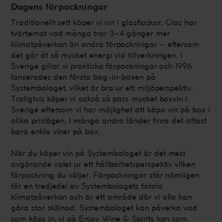
Dagens förpackningar
Traditionellt sett köper vi vin i glasflaskor. Glas har
tvärtemot vad många tror 3–4 gånger mer
klimatpåverkan än andra förpackningar – eftersom
det går åt så mycket energi vid tillverkningen. I
Sverige gillar vi praktiska förpackningar och 1996
lanserades den första bag-in-boxen på
Systembolaget, vilket är bra ur ett miljöperspektiv.
Troligtvis köper vi också så pass mycket boxvin i
Sverige eftersom vi har möjlighet att köpa vin på box i
olika prislägen. I många andra länder finns det oftast
bara enkla viner på box.
När du köper vin på Systembolaget är det mest
avgörande valet ur ett hållbarhetsperspektiv vilken
förpackning du väljer. Förpackningar står nämligen
för en tredjedel av Systembolagets totala
klimatpåverkan och är ett område där vi alla kan
göra stor skillnad. Systembolaget kan påverka vad
som köps in, vi på Enjoy Wine & Spirits kan som