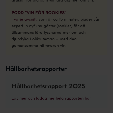
artiklar för dig som vill lära dig mer om vin.
PODD “VIN FÖR ROOKIES”
I
varje avsnitt
, som är ca 15 minuter, bjuder vår
expert in nyfikna gäster (rookies) för att
tillsammans lära lyssnarna mer om och
djupdyka i olika teman – med den
gemensamma nämnaren vin.
Hållbarhetsrapporter
Hållbarhetsrapport 2025
Läs mer och ladda ner hela rapporten här