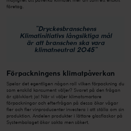
möjlighet att påverka klimatet mer än som ett enskilt
företag.
”Dryckesbranschens
Klimatinitiativs långsiktiga mål
är att branschen ska vara
klimatneutral 2045”
Förpackningens klimatpåverkan
Spelar det egentligen någon roll vilken förpackning du
som enskild konsument väljer? Svaret på den frågan
är självklart: ja! När vi väljer klimatsmartare
förpackningar och efterfrågan på dessa ökar vågar
fler och fler vinproducenter investera i att ställa om sin
produktion. Andelen produkter i lättare glasflaskor på
Systembolaget ökar sakta men säkert.