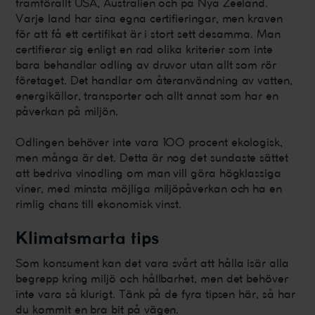
framförallt USA, Australien och på Nya Zeeland.
Varje land har sina egna certifieringar, men kraven
för att få ett certifikat är i stort sett desamma. Man
certifierar sig enligt en rad olika kriterier som inte
bara behandlar odling av druvor utan allt som rör
företaget. Det handlar om återanvändning av vatten,
energikällor, transporter och allt annat som har en
påverkan på miljön.
Odlingen behöver inte vara 100 procent ekologisk,
men många är det. Detta är nog det sundaste sättet
att bedriva vinodling om man vill göra högklassiga
viner, med minsta möjliga miljöpåverkan och ha en
rimlig chans till ekonomisk vinst.
Klimatsmarta tips
Som konsument kan det vara svårt att hålla isär alla
begrepp kring miljö och hållbarhet, men det behöver
inte vara så klurigt. Tänk på de fyra tipsen här, så har
du kommit en bra bit på vägen.