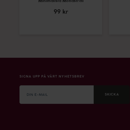
Minimalista Monastrell
99
kr
SIGNA UPP PÅ VÅRT NYHETSBREV
E-
mail
SKICKA