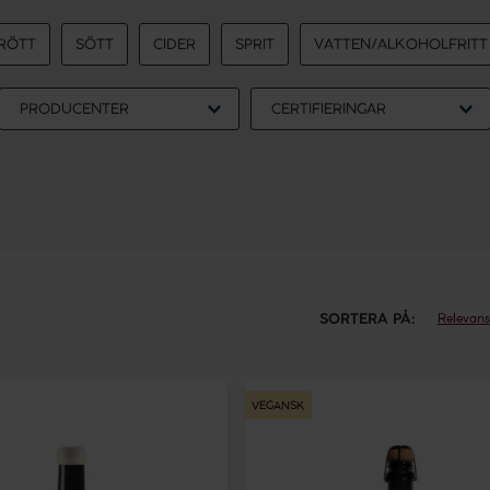
RÖTT
SÖTT
CIDER
SPRIT
VATTEN/ALKOHOLFRITT
PRODUCENTER
CERTIFIERINGAR
SORTERA PÅ:
Relevans
Oddbird
Sparkling
VEGANSK
Rosé
es