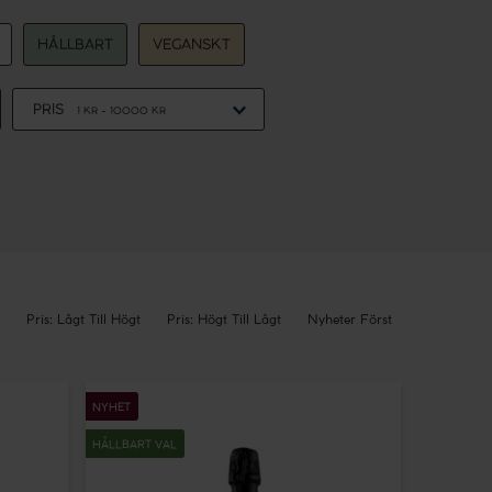
HÅLLBART
VEGANSKT
PRIS
1
KR -
10000
KR
Pris: Lågt Till Högt
Pris: Högt Till Lågt
Nyheter Först
Coeur
de
NYHET
Bordeaux
Blanc
HÅLLBART VAL
de
Noirs