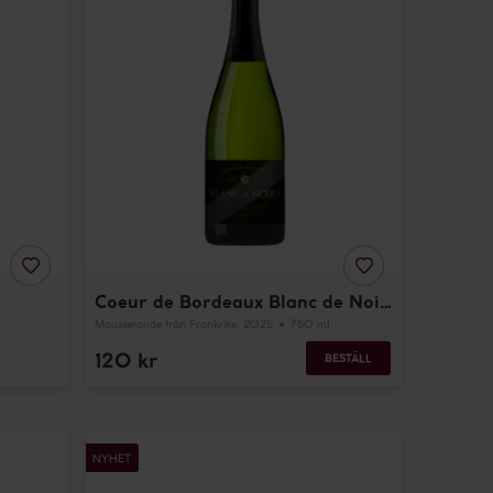
Brut
LÄGG
LÄGG
TILL
TILL
Coeur de Bordeaux Blanc de Noirs Brut
I
I
FAVORITER
FAVORITER
Mousserande
från Frankrike
, 2025
750 ml
120
kr
BESTÄLL
Calvados
Les
NYHET
Millésimés