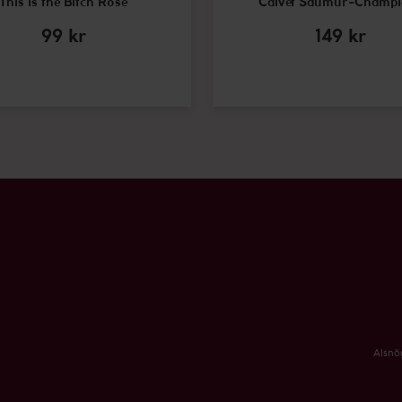
This is the Bitch Rosé
Calvet Saumur-Champi
99
kr
149
kr
Alsnö