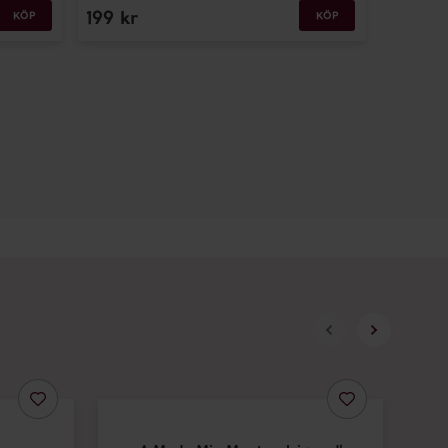
199
kr
KÖP
KÖP