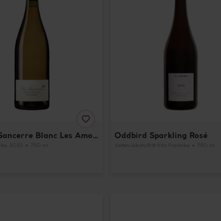
LÄGG
TILL
Crochet Sancerre Blanc Les Amoureuses
Oddbird Sparkling Rosé
I
FAVORITER
ike
, 2023
750 ml
Vatten/Alkoholfritt
från Frankrike
750 ml
Calvet
Touraine
Sauvignon