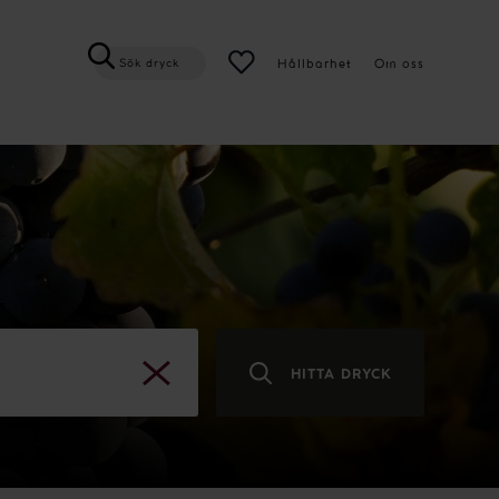
Hållbarhet
Om oss
Sök dryck
HITTA DRYCK
RENSA
SÖKNING