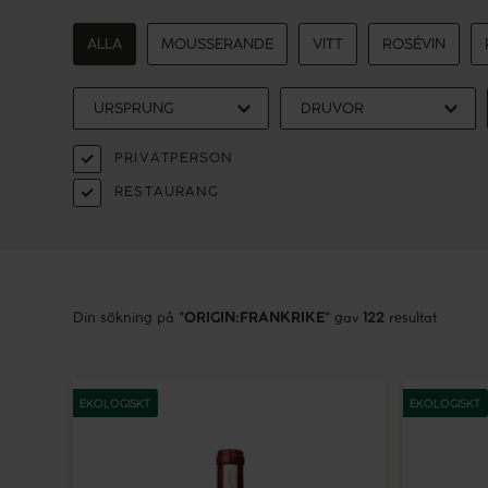
ALLA
MOUSSERANDE
VITT
ROSÉVIN
URSPRUNG
DRUVOR
PRIVATPERSON
RESTAURANG
Din sökning på
"
ORIGIN:FRANKRIKE
"
gav
122
resultat
Château
Crochet
du
Sancerre
EKOLOGISKT
EKOLOGISKT
Beaucastel
Blanc
Rouge
Les
2022
Amoureus