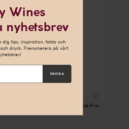
Cab
EKOLOGISKT
y Wines
Sauvignon
/
VEGANSK
Cab
 nyhetsbrev
ch ge dig en
Franc
h för att kunna
dig tips, inspiration, fakta och
och dryck. Prenumerera på vårt
yhetsbrev!
SKICKA
LÄGG
LÄGG
TILL
TILL
Pierre Cab Sauvignon / Cab Franc
I
I
FAVORITER
FAVORITER
Rött
från Frankrike
, 2025
750 ml