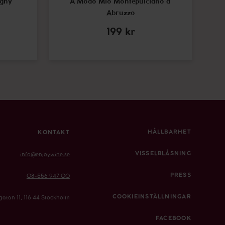
gny
A Modo Mio Montepulciano d'
Abruzzo
199
kr
HÅLLBARHET
KONTAKT
VISSELBLÅSNING
info@enjoywine.se
PRESS
08-556 947 00
COOKIEINSTÄLLNINGAR
gatan 11, 116 44 Stockholm
FACEBOOK