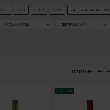
RÖTT
SÖTT
CIDER
SPRIT
VATTEN/ALKOHOLFRITT
PRODUCENTER
CERTIFIERINGAR
SORTERA PÅ:
Relevans
Calvet
Saumur-
EKOLOGISKT
n
Champigny