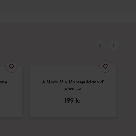
gny
A Modo Mio Montepulciano d'
Abruzzo
199
kr