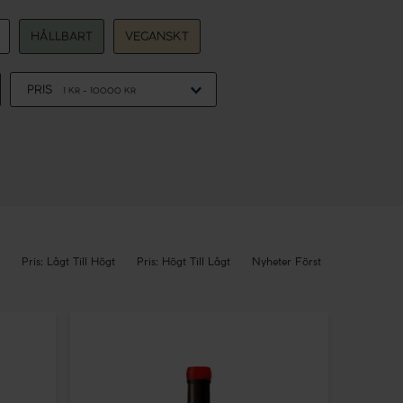
HÅLLBART
VEGANSKT
PRIS
1
KR -
10000
KR
Pris: Lågt Till Högt
Pris: Högt Till Lågt
Nyheter Först
Crochet
Sancerre
Rouge