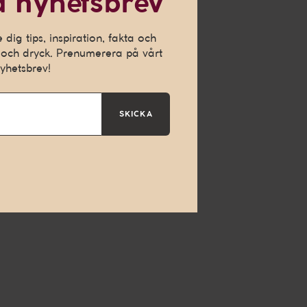
 nyhetsbrev
h för att kunna
dig tips, inspiration, fakta och
och dryck. Prenumerera på vårt
yhetsbrev!
SKICKA