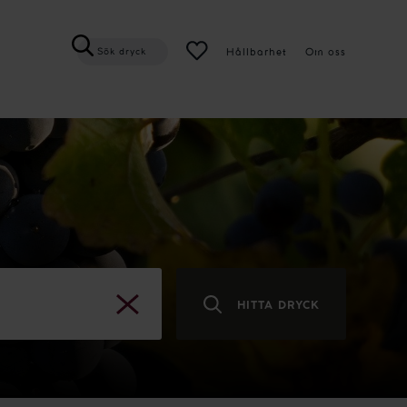
Hållbarhet
Om oss
Sök dryck
HITTA DRYCK
RENSA
SÖKNING