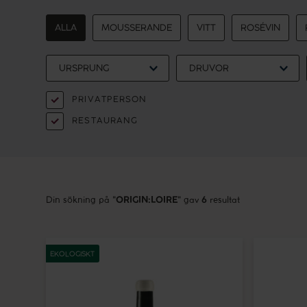
ALLA
MOUSSERANDE
VITT
ROSÉVIN
URSPRUNG
DRUVOR
PRIVATPERSON
RESTAURANG
Din sökning på
"
ORIGIN:LOIRE
"
gav
6
resultat
Crochet
Calvet
Sancerre
Touraine
EKOLOGISKT
Blanc
Sauvigno
Les
Blanc
Amoureuses