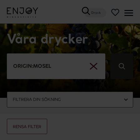
Dryck
Öppn
meny
Våra drycker
RENSA
SÖKNING
FILTRERA DIN SÖKNING
ALLA
MOUSSERANDE
VITT
ROSÉVIN
RÖTT
SÖTT
CIDER
SPRIT
RENSA FILTER
VATTEN/ALKOHOLFRITT
HÅLLBART
VEGANSKT