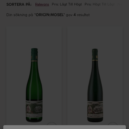
SORTERA PÅ:
Relevans
Pris: Lågt Till Högt
Pris: Högt Till Lågt
Nyhete
Din sökning på
"
ORIGIN:MOSEL
"
gav
4
resultat
URSPRUNG
MG
MG
DRUVOR
Schloss
Abtsberg
Riesling
Riesling
Kabinett
Kabinett
PRODUCENTER
CERTIFIERINGAR
PRIS
1
KR -
10000
KR
PRIVATPERSON
RESTAURANG