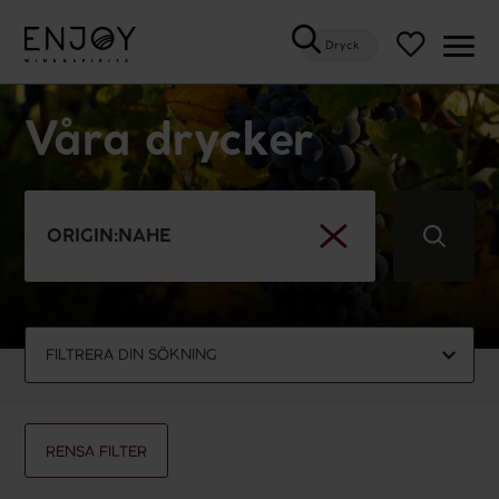
Dryck
Öppn
meny
Våra drycker
RENSA
SÖKNING
FILTRERA DIN SÖKNING
ALLA
MOUSSERANDE
VITT
ROSÉVIN
RÖTT
SÖTT
CIDER
SPRIT
RENSA FILTER
VATTEN/ALKOHOLFRITT
HÅLLBART
VEGANSKT