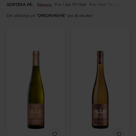
SORTERA PÅ:
Relevans
Pris: Lågt Till Högt
Pris: Högt Till Lågt
Nyhete
Din sökning på
"
ORIGIN:NAHE
"
gav
6
resultat
URSPRUNG
Gut
Gut
DRUVOR
Hermannsberg
Hermannsberg
Kupfergrube
7-
Riesling
Terroirs
PRODUCENTER
GG
Riesling
2018
CERTIFIERINGAR
PRIS
1
KR -
10000
KR
PRIVATPERSON
RESTAURANG