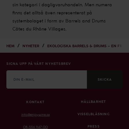
sin kategori i dagligvaruhandeln. Men numera
finns det alltså även representerat på
systembolaget i form av Barrels and Drums
Côtes du Rhône Villages.
HEM
NYHETER
EKOLOGISKA BARRELS & DRUMS – EN FRAN
SIGNA UPP PÅ VÅRT NYHETSBREV
E-
mail
SKICKA
HÅLLBARHET
KONTAKT
VISSELBLÅSNING
info@enjoywine.se
PRESS
08-556 947 00