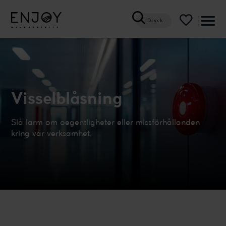
Dryck
Öppn
meny
Visselblåsning
Slå larm om oegentligheter eller missförhållanden
kring vår verksamhet.