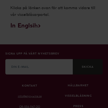
Klicka på länken ovan för att komma vidare till
vår visselblåsarportal.
In Englsih>
SIGNA UPP PÅ VÅRT NYHETSBREV
E-
mail
SKICKA
HÅLLBARHET
KONTAKT
VISSELBLÅSNING
info@enjoywine.se
PRESS
08-556 947 00