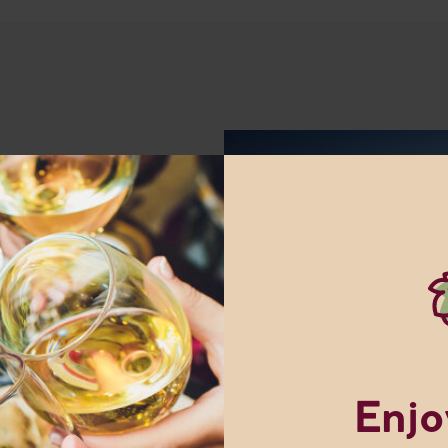
de i den
essa
amman för
oduktion av
nna webbplats innehåller information
llsammans
alkoholhaltiga drycker
aka i
 år. Stort
sta årgång
Jag är 25 år eller äldre
av vinet
Enjo
inet får
Denna webbplats använder cookies
 och
ra