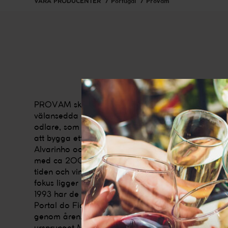
VÅRA PRODUCENTER
Portugal
Provam
PROVAM skapades av 10 vinodlare från Vinho Ver
välansedda underregionen Monção e Melgaço. D
odlare, som delar sin passion för vin, gick 1992 s
att bygga ett modern och funktionellt vineri för pr
De
Alvarinho och Trajadura viner. Provam arbetar ti
med ca 200 små vinodlare sedan över 20 år tillb
tiden och vinifierar omkring 500 000 liter vin per
fokus ligger på druvan Alvarinho, sedan deras för
1993 har de vid varje skörd lagrat ett antal flaskor 
Portal do Fidalgo för att studera vilken utveckling v
genom åren. Det har visat sig att druvan Alvarinho
ursprunget Monção e Melgaço kan ha en mycket b