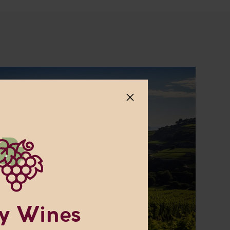
 om
y Wines