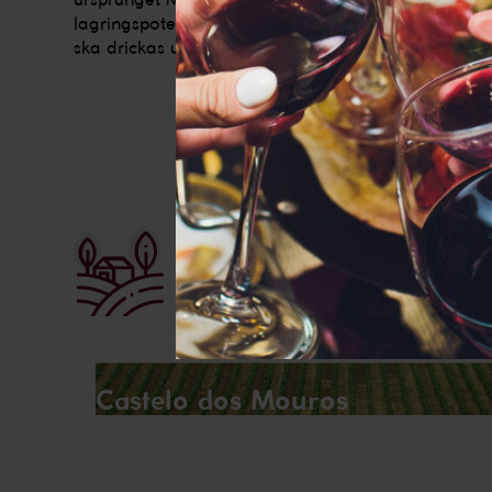
Den här web
lagringspotential även om många av vinerna som 
bättre interne
ska drickas unga.
Fler producenter frå
Castelo dos Mouros