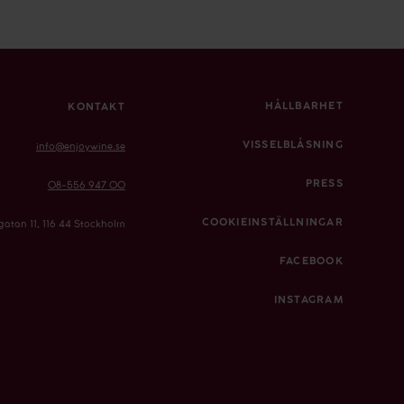
HÅLLBARHET
KONTAKT
VISSELBLÅSNING
info@enjoywine.se
PRESS
08-556 947 00
COOKIEINSTÄLLNINGAR
gatan 11, 116 44 Stockholm
FACEBOOK
INSTAGRAM