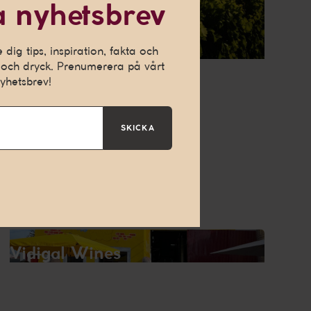
 nyhetsbrev
ch ge dig en
h för att kunna
dig tips, inspiration, fakta och
och dryck. Prenumerera på vårt
yhetsbrev!
SKICKA
Vidigal Wines