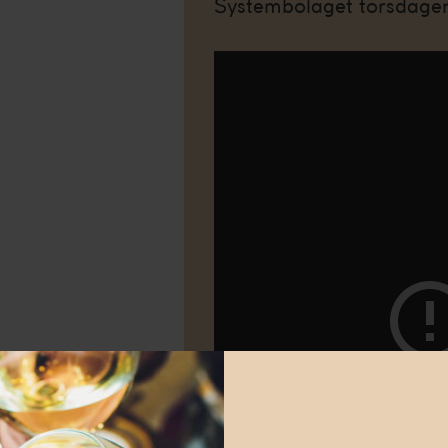
Systembolaget torsdage