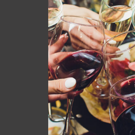
De
Den här web
bättre interne