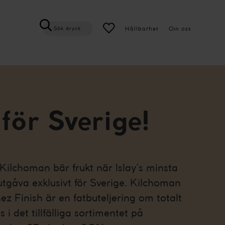
Hållbarhet
Om oss
Sök dryck
 för Sverige!
 Kilchoman bär frukt när Islay´s minsta
 utgåva exklusivt för Sverige. Kilchoman
z Finish är en fatbuteljering om totalt
i det tillfälliga sortimentet på