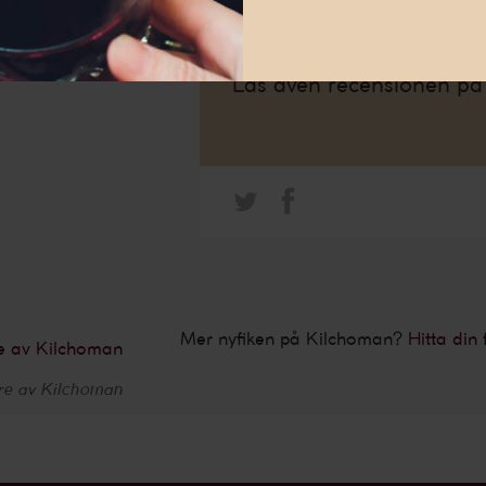
enligt sedvanligt Kilcho
och inte kylfiltrerad.
Läs även recensionen p
Mer nyfiken på Kilchoman?
Hitta din 
re av Kilchoman