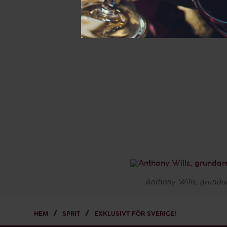
Anthony Wills, grunda
HEM
SPRIT
EXKLUSIVT FÖR SVERIGE!