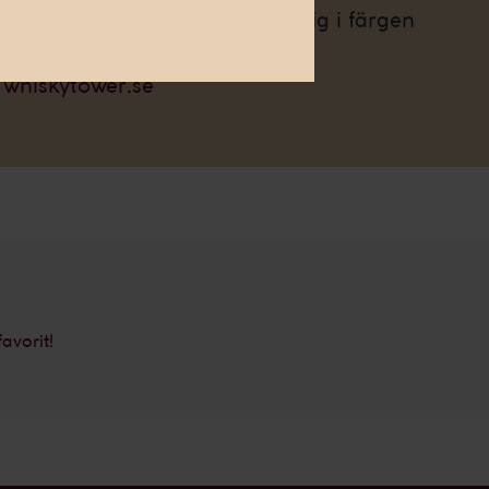
man-manér är produkten naturlig i färgen
å
whiskytower.se
favorit!