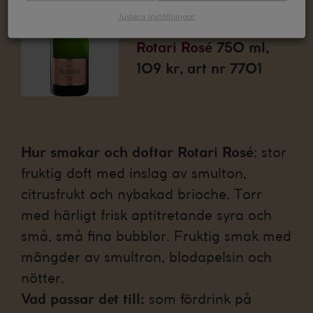
7701
Justera inställningar
Rotari Rosé
750 ml,
109 kr, art nr 7701
Hur smakar och doftar Rotari Rosé
: stor
fruktig doft med inslag av smulton,
citrusfrukt och nybakad brioche. Torr
med härligt frisk aptitretande syra och
små, små fina bubblor. Fruktig smak med
mängder av smultron, blodapelsin och
nötter.
Vad passar det till:
som fördrink på