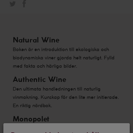
Natural Wine
Boken är en introduktion till ekologiska och
biodynamiska viner gjorda helt naturligt. Fylld
med fakta och härliga bilder.
Authentic Wine
Den ultimata handledningen till naturlig
vinmakning. Kunskap för den lite mer initierade.
En riktig nördbok.
Monopolet
Något så ovanligt som en roman om livet på