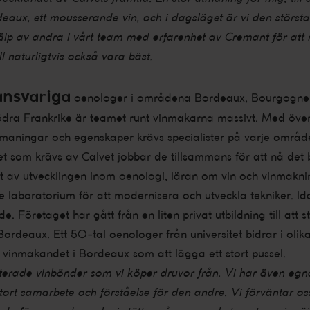
aux, ett mousserande vin, och i dagsläget är vi den störst
lp av andra i vårt team med erfarenhet av Cremant för att nå 
ill naturligtvis också vara bäst.
ansvariga
oenologer i områdena Bordeaux, Bourgogne, 
ra Frankrike är teamet runt vinmakarna massivt. Med över
maningar och egenskaper krävs specialister på varje område
et som krävs av Calvet jobbar de tillsammans för att nå det b
nt av utvecklingen inom oenologi, läran om vin och vinmakn
nde laboratorium för att modernisera och utveckla tekniker. I
 Företaget har gått från en liten privat utbildning till att star
i Bordeaux. Ett 50-tal oenologer från universitet bidrar i ol
 vinmakandet i Bordeaux som att lägga ett stort pussel.
rade vinbönder som vi köper druvor från. Vi har även egna
stort samarbete och förståelse för den andre. Vi förväntar o