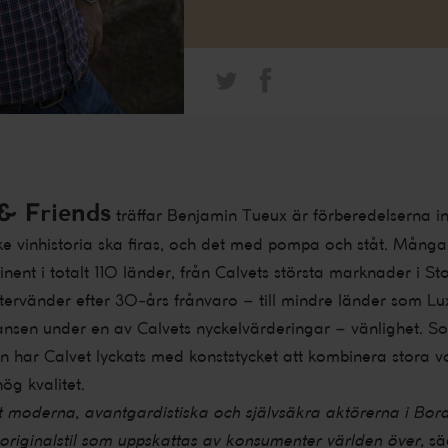
& Friends
träffar Benjamin Tueux är förberedelserna 
stycke vinhistoria ska firas, och det med pompa och ståt. M
inent i totalt 110 länder, från Calvets största marknader i S
återvänder efter 30-års frånvaro – till mindre länder som 
fansen under en av Calvets nyckelvärderingar – vänlighet. 
en har Calvet lyckats med konststycket att kombinera stora 
ög kvalitet.
t moderna, avantgardistiska och självsäkra aktörerna i Bo
n originalstil som uppskattas av konsumenter världen över,
sä