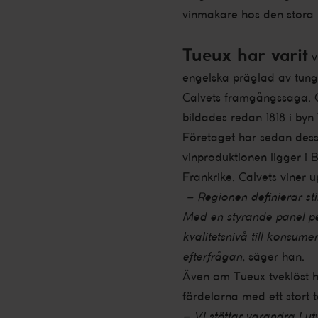
vinmakare hos den stora
Tueux har varit
v
engelska präglad av tung 
Calvets framgångssaga. C
bildades redan 1818 i by
Företaget har sedan dess f
vinproduktionen ligger i
Frankrike. Calvets viner
– Regionen definierar sti
Med en styrande panel per
kvalitetsnivå till konsume
efterfrågan,
säger han.
Även om Tueux tveklöst ha
fördelarna med ett stort 
– Vi stöttar varandra i ut