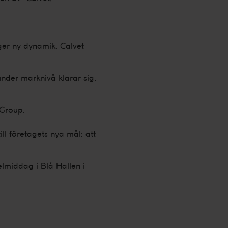
er ny dynamik. Calvet
under marknivå klarar sig.
 Group.
l företagets nya mål: att
elmiddag i Blå Hallen i