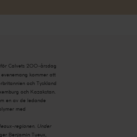
inför Calvets 200-årsdag
ånga evenemang kommer att
torbritannien och Tyskland
Luxemburg och Kazakstan.
Som en av de ledande
volymer med
rdeaux-regionen. Under
ger Benjamin Tueux,