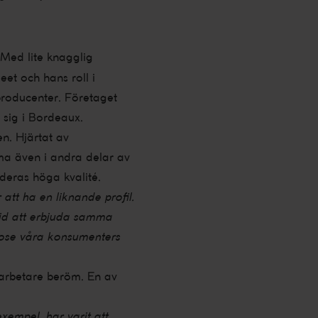
 Med lite knagglig
et och hans roll i
producenter. Företaget
 sig i Bordeaux.
en. Hjärtat av
ma även i andra delar av
deras höga kvalité.
tt ha en liknande profil.
tid att erbjuda samma
godose våra konsumenters
darbetare beröm. En av
exempel, har varit att