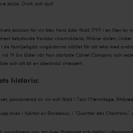
are pizza. Drick och njut!
ets passion för vin blev hans öde: född 1799 i en liten by 
e mest betydande franska vinområdena, Rhône-dalen. Under
t, i de familjeägda vingårdarna istället för att leka med and
yrke vid 19 års ålder när han startade Calvet Company och reste
åde och att bli en obestridd vinexpert.
ets historia:
vet, passionerad av vin och född i Tain l’Hermitage, Rhône
upp även i hjärtat av Bordeaux, i ”Quartier des Chartrons”, d
, grundarens son, tar över företaget och deltar i utbyggna