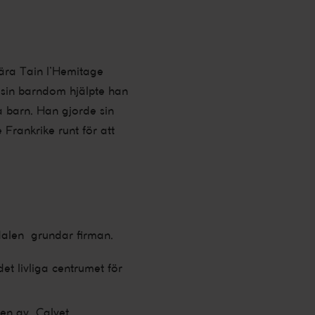
nära Tain l’Hemitage
 sin barndom hjälpte han
ra barn. Han gjorde sin
 Frankrike runt för att
dalen grundar firman.
et livliga centrumet för
den av Calvet.