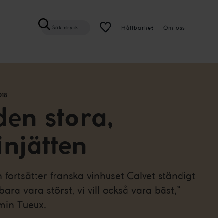
Hållbarhet
Om oss
Sök dryck
018
den stora,
injätten
fortsätter franska vinhuset Calvet ständigt
e bara vara störst, vi vill också vara bäst,”
min Tueux.