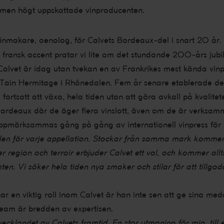
 men högt uppskattade vinproducenten.
inmakare, oenolog, för Calvets Bordeaux-del i snart 20 år.
fransk accent pratar vi lite om det stundande 200-års jubile
alvet är idag utan tvekan en av Frankrikes mest kända vin
n Tain Hermitage i Rhônedalen. Fem år senare etablerade de
ortsatt att växa, hela tiden utan att göra avkall på kvalitet
 Bordeaux där de äger flera vinslott, även om de är verksam
 uppmärksammas gång på gång av internationell vinpress för 
len för varje appellation. Stockar från samma mark kommer a
 region och terroir erbjuder Calvet ett val, och kommer all
nten. Vi söker hela tiden nya smaker och stilar för att till
r en viktig roll inom Calvet är han inte sen att ge sina me
team är bredden av expertisen.
vecklandet av Calvets framtid. En stor utmaning för mig, till 