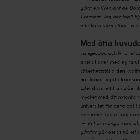
göra en Cremant de Borde
Cremant. Jag har tagit hjä
inte bara vara störst, vi v
Med åtta huvud
Langeudoc och Rhône/söd
apellationer med egna ut
säkerhetsställa den kvalit
har länge legat i framka
talet drivit ett framståe
mycket med sitt nytänkande.
universitet för oenologi 
Benjamin Tueux förklarar
– Vi har många kontrakte
gårdar går det ut på ett 