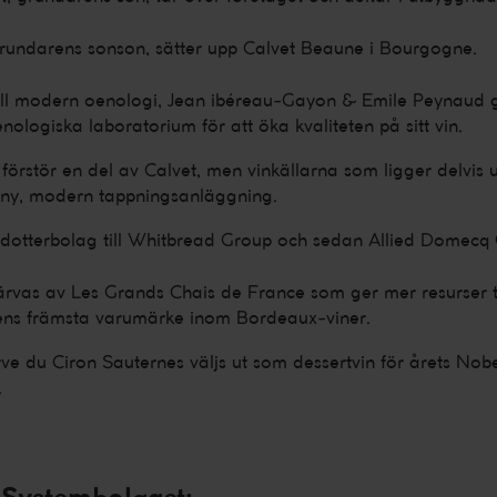
rundarens sonson, sätter upp Calvet Beaune i Bourgogne.
ll modern oenologi, Jean ibéreau-Gayon & Emile Peynaud g
enologiska laboratorium för att öka kvaliteten på sitt vin.
förstör en del av Calvet, men vinkällarna som ligger delvis 
 ny, modern tappningsanläggning.
t dotterbolag till Whitbread Group och sedan Allied Domecq
rvas av Les Grands Chais de France som ger mer resurser til
ldens främsta varumärke inom Bordeaux-viner.
ve du Ciron Sauternes väljs ut som dessertvin för årets Nob
.