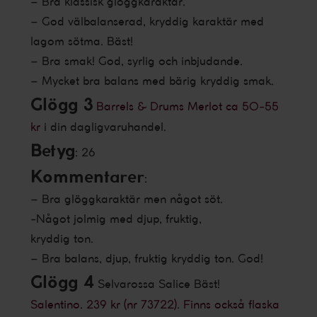
– Bra klassisk glöggkaraktär.
– God välbalanserad, kryddig karaktär med
lagom sötma. Bäst!
– Bra smak! God, syrlig och inbjudande.
– Mycket bra balans med bärig kryddig smak.
Glögg 3
Barrels & Drums Merlot ca 50-55
kr
i din dagligvaruhandel.
Betyg
: 26
Kommentarer
:
– Bra glöggkaraktär men något söt.
-Något jolmig med djup, fruktig,
kryddig ton.
– Bra balans, djup, fruktig kryddig ton. God!
Glögg 4
Selvarossa Salice Bäst!
Salentino. 239 kr (nr 73722)
.
Finns också flaska