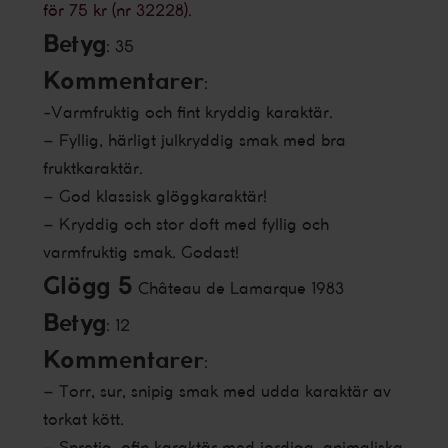
för 75 kr (nr 32228).
Betyg
: 35
Kommentarer
:
-Varmfruktig och fint kryddig karaktär.
– Fyllig, härligt julkryddig smak med bra
fruktkaraktär.
– God klassisk glöggkaraktär!
– Kryddig och stor doft med fyllig och
varmfruktig smak. Godast!
Glögg 5
Château de Lamarque 1983
Betyg
: 12
Kommentarer
:
– Torr, sur, snipig smak med udda karaktär av
torkat kött.
– Spretig, ofin karaktär med jordiga, animaliska