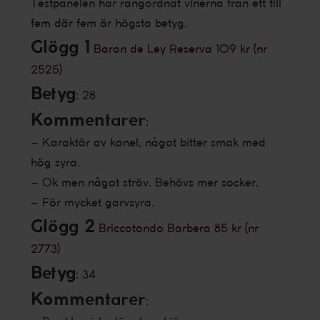
Testpanelen har rangordnat vinerna från ett till
fem där fem är högsta betyg.
Glögg 1
Baron de Ley Reserva 109 kr (nr
2525)
Betyg
: 28
Kommentarer
:
– Karaktär av kanel, något bitter smak med
hög syra.
– Ok men något sträv. Behövs mer socker.
– För mycket garvsyra.
Glögg 2
Briccotondo Barbera 85 kr (nr
2773)
Betyg
: 34
Kommentarer
: