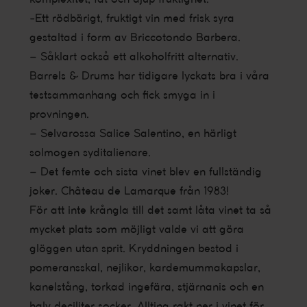
-Ett rödbärigt, fruktigt vin med frisk syra
gestaltad i form av Briccotondo Barbera.
– Såklart också ett alkoholfritt alternativ.
Barrels & Drums har tidigare lyckats bra i våra
testsammanhang och fick smyga in i
provningen.
– Selvarossa Salice Salentino, en härligt
solmogen syditalienare.
– Det femte och sista vinet blev en fullständig
joker. Château de Lamarque från 1983!
För att inte krångla till det samt låta vinet ta så
mycket plats som möjligt valde vi att göra
glöggen utan sprit. Kryddningen bestod i
pomeransskal, nejlikor, kardemummakapslar,
kanelstång, torkad ingefära, stjärnanis och en
halv deciliter socker. Allting rakt ner i vinet för