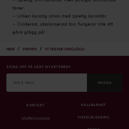
toner.
– Unken konstig smak med spretig karaktär.
– Oxiderad, obalanserad ton, fungerar inte att
göra glögg på!
HEM
VINTIPS
VI TESTAR VINGLÖGG!
SIGNA UPP PÅ VÅRT NYHETSBREV
E-
mail
SKICKA
HÅLLBARHET
KONTAKT
VISSELBLÅSNING
info@enjoywine.se