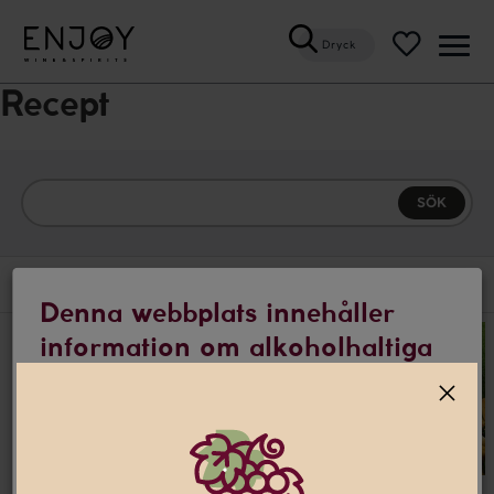
Dryck
Öppn
meny
Recept
VISA FILTER
Denna webbplats innehåller
information om alkoholhaltiga
drycker
Jag är 25 år eller äldre