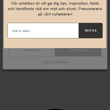
internetupplevelse. Vi använder även denna teknik till att
Vår ambition är att ge dig tips, inspiration, fakta
samla in statistik och för att kunna leverera personliga
och handfasta råd om mat och dryck. Prenumerera
annonser på andra webbplatser till dig.
Läs mer
på vårt nyhetsbrev!
E-
Nödvändiga
Statistik
mail
SKICKA
Marknadsföring
ACCEPTERA EJ
ACCEPTERA ALLA
Justera inställningar