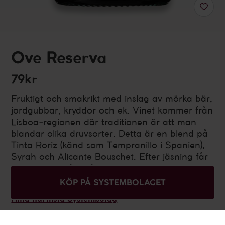
Ove Reserva
79kr
Fruktigt och smakrikt med inslag av mörka bär,
jordgubbar, kryddor och ek. Vinet kommer från
Lisboa-regionen där traditionen är att man
blandar olika druvsorter. Detta är en blend på
Tinta Roriz (känd som Tempranillo i Spanien),
Syrah och Alicante Bouschet. Efter jäsning får
vinet lagras på ek för att utveckla komplexitet
och silkeslena tanniner.
KÖP PÅ SYSTEMBOLAGET
Hitta närmsta Systembolag
Portugal
,
Lisboa
Fylligt och smakrikt, Rött vin
750 ml