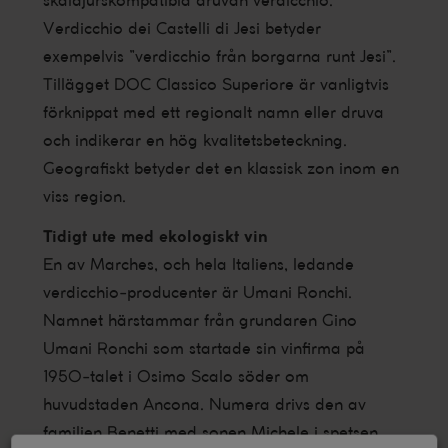
skaldjurskompatibla druvan verdicchio.
Verdicchio dei Castelli di Jesi betyder
exempelvis ”verdicchio från borgarna runt Jesi”.
Tillägget DOC Classico Superiore är vanligtvis
förknippat med ett regionalt namn eller druva
och indikerar en hög kvalitetsbeteckning.
Geografiskt betyder det en klassisk zon inom en
viss region.
Tidigt ute med ekologiskt vin
En av Marches, och hela Italiens, ledande
verdicchio-producenter är Umani Ronchi.
Namnet härstammar från grundaren Gino
Umani Ronchi som startade sin vinfirma på
1950-talet i Osimo Scalo söder om
huvudstaden Ancona. Numera drivs den av
familjen Benetti med sonen Michele i spetsen.