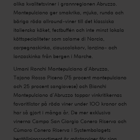
olika kvalitetsviner i grannregionen Abruzzo.
Montepulciano ger smakrika, mjuka, runda och
bäriga röda allround-viner till det klassiska
italienska köket, festbuffén och inte minst lokala
köttspecialiteter som salame di Norcia,
carpegnaskinka, ciauscolokorv, lonzino- och
lonzaskinka från bergen i Marche.
Umani Ronchi Montepulciano d’Abruzzo,
Tajano Rosso Piceno (75 procent montepulciano
och 25 procent sangiovese) och Bianchi
Montepulciano d’Abruzzo toppar vinkritikernas
favoritlistor på röda viner under 100 kronor och
har så gjort i många år. De mer exklusiva
vinerna Campo San Giorgio Conero Riserva och
Cúmaro Conero Riserva i Systembolagets
beställningssortiment är mästarviner för sina