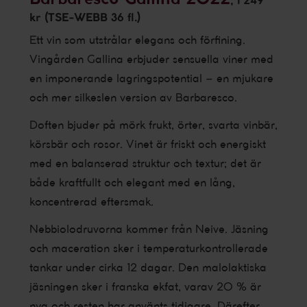
, 1 249
kr (TSE-WEBB 36 fl.)
Ett vin som utstrålar elegans och förfining.
Vingården Gallina erbjuder sensuella viner med
en imponerande lagringspotential – en mjukare
och mer silkeslen version av Barbaresco.
Doften bjuder på mörk frukt, örter, svarta vinbär,
körsbär och rosor. Vinet är friskt och energiskt
med en balanserad struktur och textur; det är
både kraftfullt och elegant med en lång,
koncentrerad eftersmak.
Nebbiolodruvorna kommer från Neive. Jäsning
och maceration sker i temperaturkontrollerade
tankar under cirka 12 dagar. Den malolaktiska
jäsningen sker i franska ekfat, varav 20 % är
nya och resten har använts tidigare. Därefter