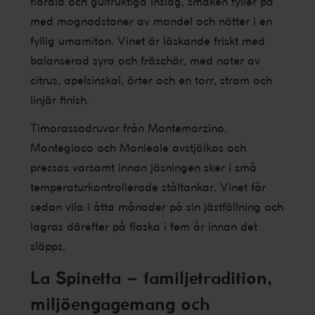
florala och gulfruktiga inslag, smaken fyller på
med mognadstoner av mandel och nötter i en
fyllig umamiton. Vinet är läskande friskt med
balanserad syra och fräschör, med noter av
citrus, apelsinskal, örter och en torr, stram och
linjär finish.
Timorassodruvor från Montemarzino,
Montegioco och Monleale avstjälkas och
pressas varsamt innan jäsningen sker i små
temperaturkontrollerade ståltankar. Vinet får
sedan vila i åtta månader på sin jästfällning och
lagras därefter på flaska i fem år innan det
släpps.
La Spinetta – familjetradition,
miljöengagemang och