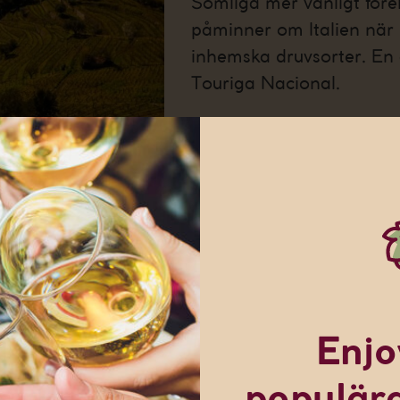
Somliga mer vanligt för
påminner om Italien när
inhemska druvsorter. En 
Touriga Nacional.
nna webbplats innehåller information
alkoholhaltiga drycker
Jag är 25 år eller äldre
Enjo
talas (“tor-ee-gah nah-see-un-nall”) är en blå druva med si
Denna webbplats använder cookies
 Dão är områden som hävdar dess födelseplats som sin. Id
populära
bplatsen använder cookies som hjälper oss att anpassa vårt innehåll o
er även i Sydafrika, USA och Australien.