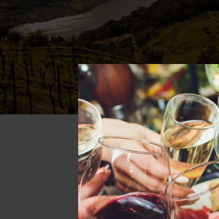
De
1. TourigaNacional som ut
Portugal. Både Douro och
Den här web
Portugal och i små mängd