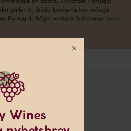
ekommande än andra. Vinlandet Portugal
 det gäller att båda länderna har många
av Portugals högst rankade blå druvor heter
 om
y Wines
tt ursprung i norra
ag odlas den i hela
 nyhetsbrev
ch ge dig en