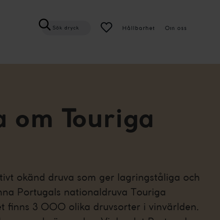
Hållbarhet
Om oss
Sök dryck
a om Touriga
tivt okänd druva som ger lagringståliga och
nna Portugals nationaldruva Touriga
t finns 3 000 olika druvsorter i vinvärlden.