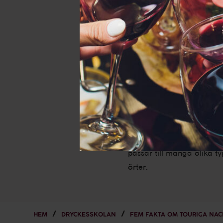
bättre interne
2. Druvan ger viner med
hallon tillsammans med me
3. TourigaNacional har tj
åldras bra.
4. Trots att ha rykte om 
värme och har visat mot
5. Kärt barn har många 
passar till många olika t
örter.
HEM
DRYCKESSKOLAN
FEM FAKTA OM TOURIGA NAC