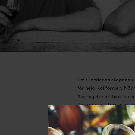
Jim Clendenen skapade und
för hela Kalifornien. När
övertygelse att hans viner
Bourgogne. Hans kunskap,
inte bara för Santa Barba
Som juridikstudent gjorde 