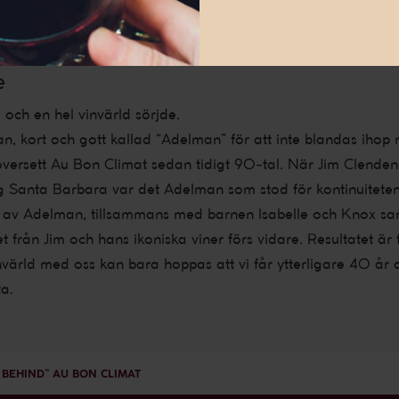
ts druvorna uttrycka sig själva vilket resulterar i komplexa vin
e
1 och en hel vinvärld sörjde.
, kort och gott kallad “Adelman” för att inte blandas ihop 
versett Au Bon Climat sedan tidigt 90-tal. När Jim Clendene
ng Santa Barbara var det Adelman som stod för kontinuiteten
 av Adelman, tillsammans med barnen Isabelle och Knox sam
från Jim och hans ikoniska viner förs vidare. Resultatet är 
värld med oss kan bara hoppas att vi får ytterligare 40 år
ta.
 BEHIND” AU BON CLIMAT