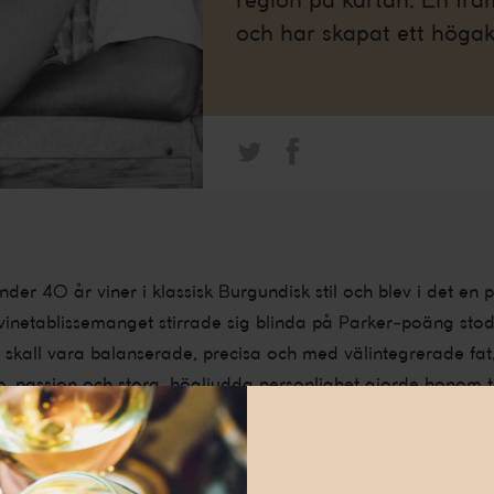
och har skapat ett högak
er 40 år viner i klassisk Burgundisk stil och blev i det en
 vinetablissemanget stirrade sig blinda på Parker-poäng stod 
 skall vara balanserade, precisa och med välintegrerade fat, 
 passion och stora, högljudda personlighet gjorde honom ti
ra County utan hela Kalifornien.
Jim sitt första utbytes-år i Frankrike där han bekantade sig 