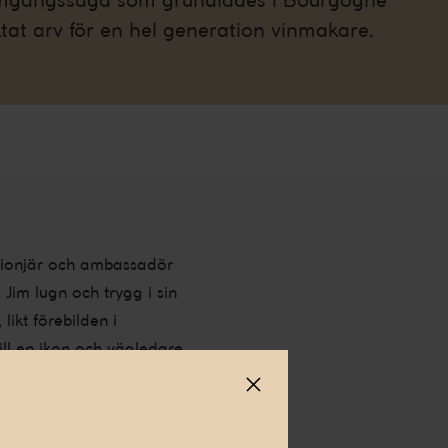
tat arv för en hel generation vinmakare.
 pionjär och ambassadör
Jim lugn och trygg i sin
likt förebilden i
ll en ikon och vägledare,
med vinkulturen, vilket