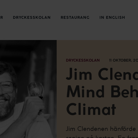
ER
DRYCKESSKOLAN
RESTAURANG
IN ENGLISH
DRYCKESSKOLAN
11 OKTOBER, 2
Jim Clen
Mind Beh
Climat
Jim Clendenen hänförde 
region på kartan. En fr