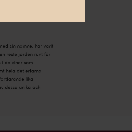
er som blir unika för varje
med sin namne, har varit
n reste jorden runt för
 i de viner som
t hela det erfarna
fortfarande lika
 av dessa unika och