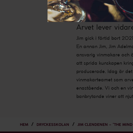
minimal intervention tillå
år.
Arvet lever vidar
Jim gick i förtid bort 202
En annan Jim, Jim Adelman
ansvarig vinmakare och ö
att sprida kunskapen kri
producerade. Idag är det
vinmakarteamet som arvet 
enastående. Vi och en vin
banbrytande viner att nju
HEM
DRYCKESSKOLAN
JIM CLENDENEN – ”THE MIND