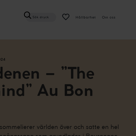
Hållbarhet
Om oss
Sök dryck
024
denen – ”The
ind” Au Bon
sommelierer världen över och satte en hel
amgångssaga som grundlades i Bourgogne