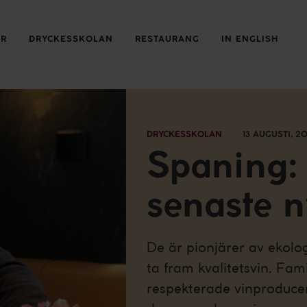
ER
DRYCKESSKOLAN
RESTAURANG
IN ENGLISH
DRYCKESSKOLAN
13 AUGUSTI, 20
Spaning: 
senaste n
De är pionjärer av ekolo
ta fram kvalitetsvin. Fami
respekterade vinproducen