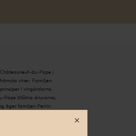
et Châteauneuf-du-Pape i
främsta viner. Familjen
principer i vingårdarna.
u-Pape tillåtna druvorna,
g äger familjen Perrin
tten Famille Perrin. De
i Gigondas och egendomen
itt.