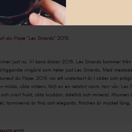
öd frukt. Finalen har delikata toner av lakrits med kraftfull
n en stor årgång av vår röda Beaucastel, drickbar redan nu 
gspotential i 10–20 år.”
euf-du-Pape “Les Sinards” 2015
itviner just nu. Vi bara älskar 2015. Les Sinards kommer frå
ärliggande vingård som heter just Les Sinards. Med mestade
eauneuf du Pape. 2015 var ett underbart år i söder och präg
 milda, våta vintern, följt av en relativt varm, torr vår. Les
och svart frukt, söta kryddor, ädelträ och mineral. Munnen 
het, tanninerna är fina och eleganta, finishen är mycket lång,
ENASTE NYTT!