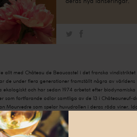
deras nya lanseringar.
de allt med Château de Beaucastel i det franska vindistrikt
 de under flera generationer framställt några av världens 
la ekologiskt och har sedan 1974 arbetat efter biodynamiska 
er som fortfarande odlar samtliga av de 13 i Châteauneuf-d
an Mourvedre som spelar huvudrollen i deras röda viner. Ida
södra Rhônedalen och producerar vin från dessa under etike
t i form av deras egendom Domaine du Clos des Tourelles 
 de driver tillsammans med ägarna Angelina Jolie och Brad P