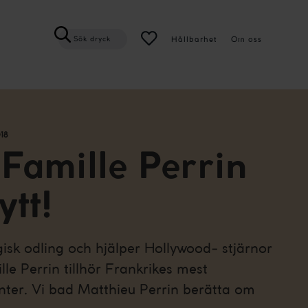
Hållbarhet
Om oss
Sök dryck
18
Famille Perrin
ytt!
gisk odling och hjälper Hollywood- stjärnor
lle Perrin tillhör Frankrikes mest
ter. Vi bad Matthieu Perrin berätta om