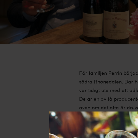
För familjen Perrin börja
södra Rhônedalen. Där har
var tidigt ute med att od
De är en av få producent
även om det ofta är druv
vingårdar runt om i hela 
har även två nya projek
Miraval i Provence vilken