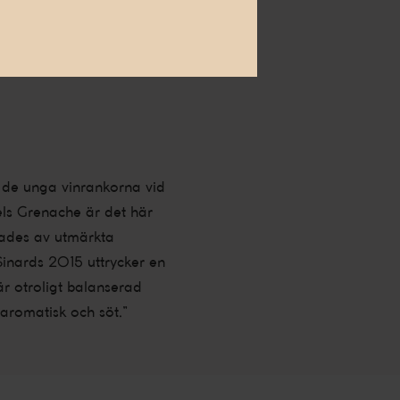
a, men inte aggressiva,
på grund av den fina
n de unga vinrankorna vid
ls Grenache är det här
lades av utmärkta
 Sinards 2015 uttrycker en
är otroligt balanserad
 aromatisk och söt.”