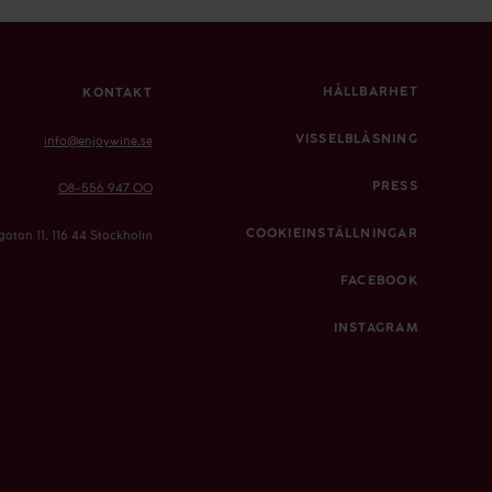
HÅLLBARHET
KONTAKT
VISSELBLÅSNING
info@enjoywine.se
PRESS
08-556 947 00
COOKIEINSTÄLLNINGAR
gatan 11, 116 44 Stockholm
FACEBOOK
INSTAGRAM