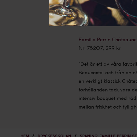
snabbt aromer av vacker r
tanniner. Det är verklige
balansen, med med lagrin
Famille Perrin Châteaun
Nr. 75207, 299 kr
“Det är ett av våra favor
Beaucastel och från en n
en verkligt klassisk Chât
förhållanden tack vare den
intensiv bouquet med röd 
mellan friskhet och fyllig
HEM
DRYCKESSKOLAN
SPANING: FAMILLE PERRIN S