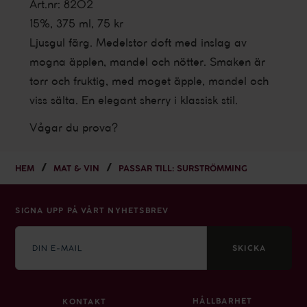
Art.nr: 8202
15%, 375 ml, 75 kr
Ljusgul färg. Medelstor doft med inslag av
mogna äpplen, mandel och nötter. Smaken är
torr och fruktig, med moget äpple, mandel och
viss sälta. En elegant sherry i klassisk stil.
Vågar du prova?
HEM
MAT & VIN
PASSAR TILL: SURSTRÖMMING
SIGNA UPP PÅ VÅRT NYHETSBREV
E-
mail
SKICKA
HÅLLBARHET
KONTAKT