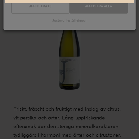
ACCEPTERA EJ
ACCEPTERA ALLA
Justera inställningar
Friskt, fräscht och fruktigt med inslag av citrus,
vit persika och örter. Lång uppfriskande
eftersmak där den steniga mineralkaraktären
tydliggörs i harmoni med örter och citrustoner.