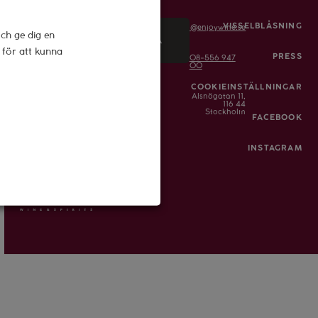
E-
VISSELBLÅSNING
info@enjoywine.se
ch ge dig en
mail
SKICKA
h för att kunna
PRESS
08-556 947
00
COOKIEINSTÄLLNINGAR
Alsnögatan 11,
116 44
Stockholm
FACEBOOK
INSTAGRAM