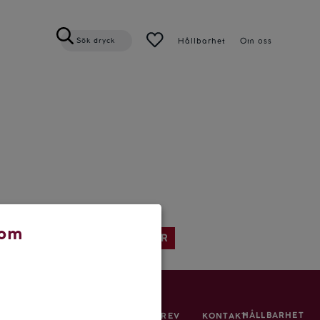
Hållbarhet
Om oss
Sök dryck
 om
SENASTE ARTIKLAR
HÅLLBARHET
SIGNA UPP PÅ VÅRT NYHETSBREV
KONTAKT