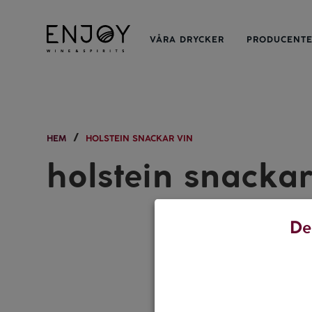
VÅRA DRYCKER
PRODUCENT
HEM
HOLSTEIN SNACKAR VIN
holstein snackar
De
MAT & VIN
Världspr
Holstein sn
popgruppen
19 DECEMBER