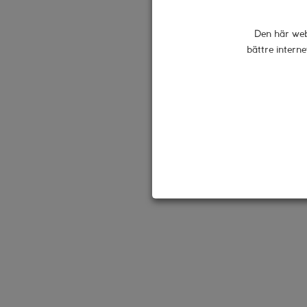
holstein sna
Den här web
bättre interne