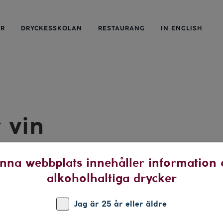
ER
DRYCKESSKOLAN
RESTAURANG
IN ENGLISH
 vin
nna webbplats innehåller information
alkoholhaltiga drycker
emiär och saffranstest
ackar vin med artisten Cecilia Kallin, tidigare medlem i
Jag är 25 år eller äldre
 Timoteij.
, 2017