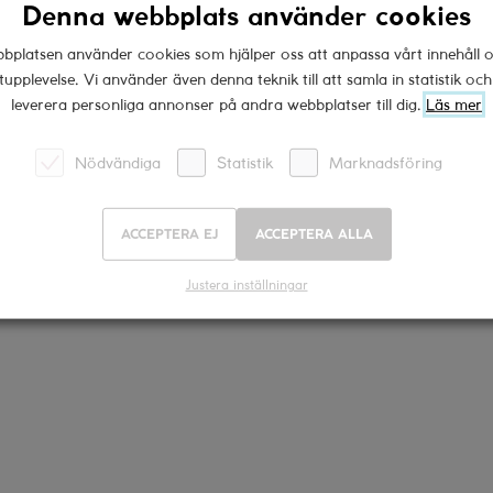
Denna webbplats använder cookies
ckar vin
wine & friends tv
bplatsen använder cookies som hjälper oss att anpassa vårt innehåll o
tupplevelse. Vi använder även denna teknik till att samla in statistik oc
leverera personliga annonser på andra webbplatser till dig.
Läs mer
Nödvändiga
Statistik
Marknadsföring
ACCEPTERA EJ
ACCEPTERA ALLA
Justera inställningar