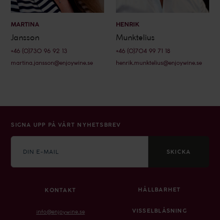
MARTINA
HENRIK
Jansson
Munktelius
+46 (0)730 96 92 13
+46 (0)704 99 71 18
martina.jansson@enjoywine.se
henrik.munktelius@enjoywine.se
SIGNA UPP PÅ VÅRT NYHETSBREV
E-
mail
SKICKA
HÅLLBARHET
KONTAKT
VISSELBLÅSNING
info@enjoywine.se