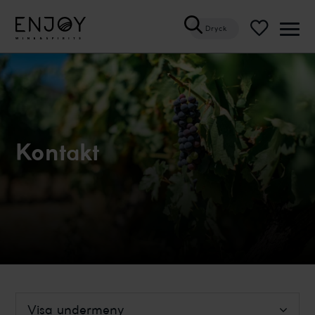
Dryck
Öppn
meny
Kontakt
Visa undermeny