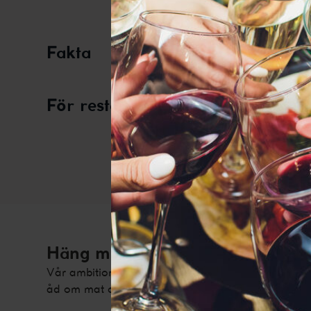
Fakta
För restauranger
Den här web
bättre interne
Häng med i vår vinvärld!
Vår ambition är att ge dig tips, inspiration, fakta 
åd om mat och dryck. Prenumerera på vårt nyhetsb