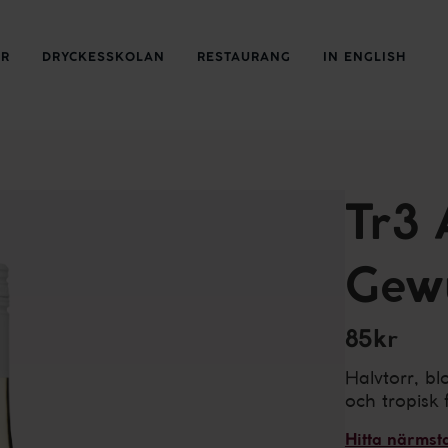
ER
DRYCKESSKOLAN
RESTAURANG
IN ENGLISH
Tr3 
Gew
85kr
Halvtorr, b
och tropisk f
Hitta närmst