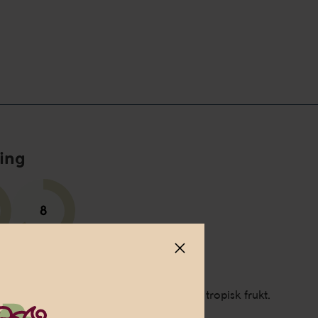
ing
t
Fruktsyra
 druvig smak med inslag av rosor och tropisk frukt.
 om