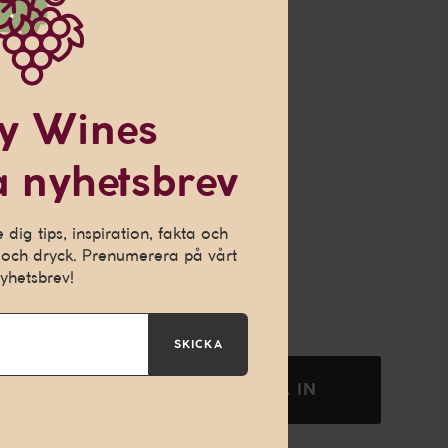
y Wines
 nyhetsbrev
ch ge dig en
h för att kunna
dig tips, inspiration, fakta och
och dryck. Prenumerera på vårt
yhetsbrev!
SKICKA
SKICKA IN