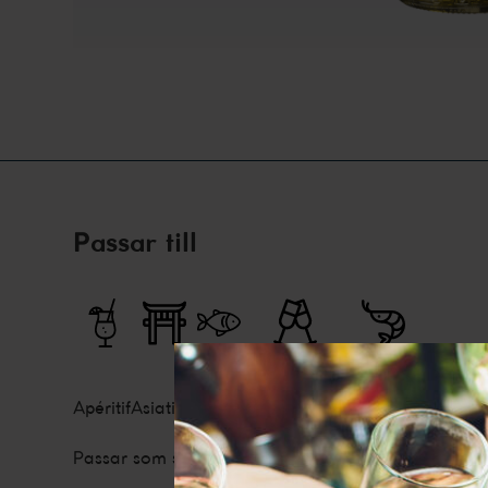
Passar till
Apéritif
Asiatiskt
Fisk
Sällskapsdryck
Skaldjur
Passar som sällskapsvin eller till fisk-och skaldjursr
De