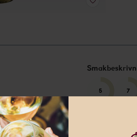
Smakbeskrivn
Sötma
Fyllighe
Halvtorr, blommig och
ätter, gärna asiatiskt.
nna webbplats innehåller information