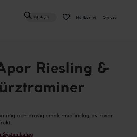
Hållbarhet
Om oss
Sök dryck
Apor Riesling &
ürztraminer
lommig och druvig smak med inslag av rosor
rukt.
a Systembolag