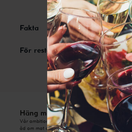
De
Fakta
För restauranger
Den här web
bättre interne
Häng med i vår vinvärld!
Vår ambition är att ge dig tips, inspiration, fakta 
åd om mat och dryck. Prenumerera på vårt nyhetsb