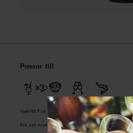
Passar till
Apéritif
Fisk
Förrätt
Sällskapsdryck
Skaldjur
fisk och kryddiga asiatiska rätter