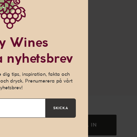
 om
y Wines
 nyhetsbrev
ch ge dig en
h för att kunna
dig tips, inspiration, fakta och
och dryck. Prenumerera på vårt
yhetsbrev!
SKICKA
SKICKA IN