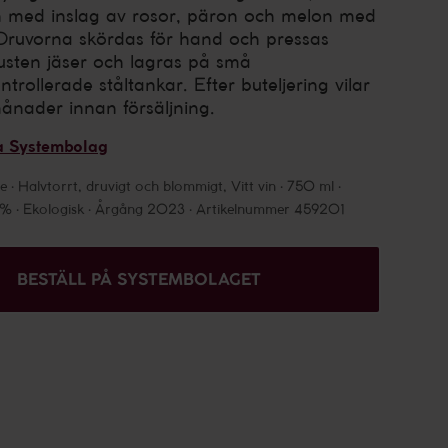
in med inslag av rosor, päron och melon med
. Druvorna skördas för hand och pressas
Musten jäser och lagras på små
trollerade ståltankar. Efter buteljering vilar
månader innan försäljning.
a Systembolag
ce
Halvtorrt, druvigt och blommigt, Vitt vin
750 ml
5%
Ekologisk
Årgång 2023
Artikelnummer 459201
BESTÄLL PÅ SYSTEMBOLAGET