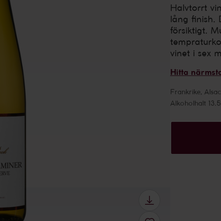
Halvtorrt v
lång finish
försiktigt. 
tempraturkon
vinet i sex 
Hitta närmst
Frankrike
,
Alsa
Alkoholhalt 13.