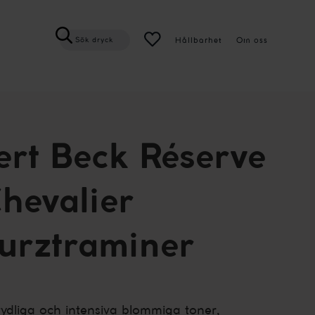
Hållbarhet
Om oss
Sök dryck
rt Beck Réserve
hevalier
urztraminer
tydliga och intensiva blommiga toner,