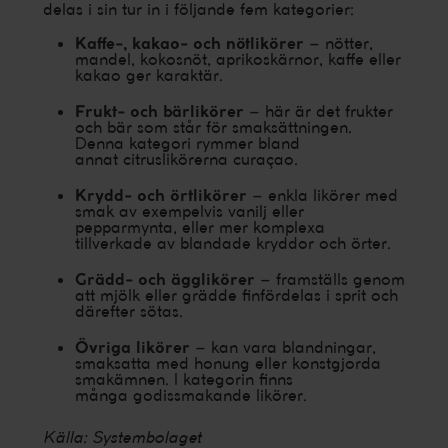
delas i sin tur in i följande fem kategorier:
Kaffe-, kakao- och nötlikörer
– nötter,
mandel, kokosnöt, aprikoskärnor, kaffe eller
kakao ger karaktär.
Frukt- och bärlikörer
– här är det frukter
och bär som står för smaksättningen.
Denna kategori rymmer bland
annat citruslikörerna curaçao.
Krydd- och örtlikörer
– enkla likörer med
smak av exempelvis vanilj eller
pepparmynta, eller mer komplexa
tillverkade av blandade kryddor och örter.
Grädd- och ägglikörer
– framställs genom
att mjölk eller grädde finfördelas i sprit och
därefter sötas.
Övriga likörer
– kan vara blandningar,
smaksatta med honung eller konstgjorda
smakämnen. I kategorin finns
många godissmakande likörer.
Källa: Systembolaget