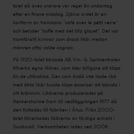
talet då avec snarare var regel än undantag
efter en finare middag. Själva ordet är en
kortform av franskans ”café avec le petit verre”
och betyder ”kaffe med det lilla glaset”. Det var
framförallt kvinnor som drack likör medan
männen ofta valde cognac.
På 1920-talet började AB Vin- & Spritcentralen
tillverka egna likörer, som blev billigare att köpa
än de utländska. Den som ändå inte hade råd
med äkta likör kunde köpa essenser att blanda i
sitt brännvin. Likörerna producerades på
Reimersholme fram till nedläggningen 1977 då
den flyttades till fabriken i Åhus. Från 2000-
talet tillverkades likörerna av färdiga extrakt i
Sundsvall. Verksamheten lades ned 2008.