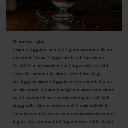
Tiramisu i glas
Vispa 2 äggulor och 250 g mascarpone till en
slät smet. Vispa 2 äggvitor till ett fast skum.
Tillsätt ½ dl strösocker lite i taget och fortsätt
vispa tills smeten är blank. Vänd försiktigt
ner äggvitevispet i äggulesmeten med hjälp av
en slickepott. Doppa hastigt den sockrade sidan
av 10 savoiardikex i en blandning av 1 dl kallt
bryggkaffe eller espresso och 2 msk kaffelikör.
Dela kexen och varva med mascarponekrämen i
4 glas. Avsluta med ett lager kräm. Ställ i kylen