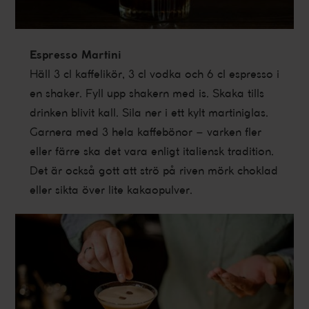
Espresso Martini
Häll 3 cl kaffelikör, 3 cl vodka och 6 cl espresso i
en shaker. Fyll upp shakern med is. Skaka tills
drinken blivit kall. Sila ner i ett kylt martiniglas.
Garnera med 3 hela kaffebönor – varken fler
eller färre ska det vara enligt italiensk tradition.
Det är också gott att strö på riven mörk choklad
eller sikta över lite kakaopulver.