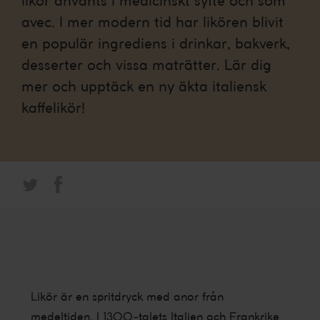
likör använts i medicinskt syfte och som
avec. I mer modern tid har likören blivit
en populär ingrediens i drinkar, bakverk,
desserter och vissa maträtter. Lär dig
mer och upptäck en ny
äkta
italiensk
kaffelikör!
Likör är en spritdryck med anor från
medeltiden. I 1300-talets Italien och Frankrike