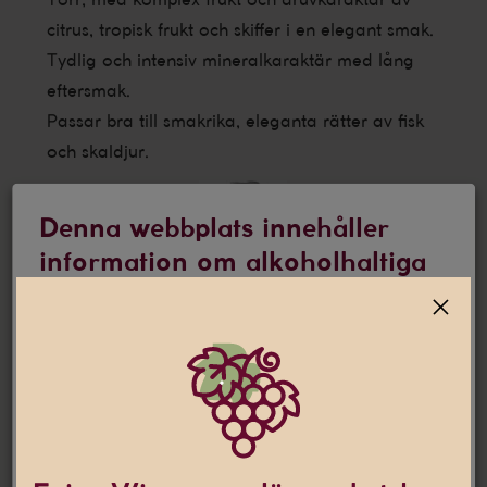
citrus, tropisk frukt och skiffer i en elegant smak.
Tydlig och intensiv mineralkaraktär med lång
eftersmak.
Passar bra till smakrika, eleganta rätter av fisk
och skaldjur.
Denna webbplats innehåller
information om alkoholhaltiga
drycker
Jag är 25 år eller äldre
Denna webbplats använder
cookies
Den här webbplatsen använder cookies som hjälper oss att