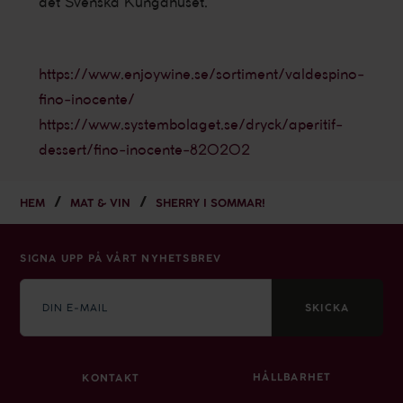
det Svenska Kungahuset.
https://www.enjoywine.se/sortiment/valdespino-
fino-inocente/
https://www.systembolaget.se/dryck/aperitif-
dessert/fino-inocente-820202
HEM
MAT & VIN
SHERRY I SOMMAR!
SIGNA UPP PÅ VÅRT NYHETSBREV
E-
mail
SKICKA
HÅLLBARHET
KONTAKT