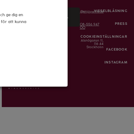
E-
VISSELBLÅSNING
info@enjoywine.se
ch ge dig en
mail
SKICKA
h för att kunna
PRESS
08-556 947
00
COOKIEINSTÄLLNINGAR
Alsnögatan 11,
116 44
Stockholm
FACEBOOK
INSTAGRAM