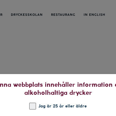
ER
DRYCKESSKOLAN
RESTAURANG
IN ENGLISH
nna webbplats innehåller information
alkoholhaltiga drycker
ll sommarens drycker
 du helst i sommar? Vi tipsar om drycker som passar till de
Jag är 25 år eller äldre
ällen, från brygghänget till grillkvällen. Inköpslistan är klar –
Sommartårta med jordgubbar & grädde Jordgubbsrätterna