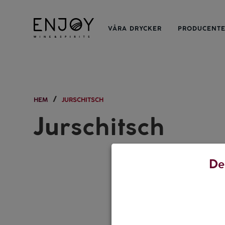
VÅRA DRYCKER
PRODUCENT
HEM
JURSCHITSCH
Jurschitsch
De
MAT & VIN
Guide ti
Vad dricker
flesta tillf
varsågod! 