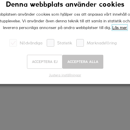
Denna webbplats använder cookies
bplatsen använder cookies som hjälper oss att anpassa vårt innehåll o
tupplevelse. Vi använder även denna teknik till att samla in statistik oc
ck
barrels and drums
Coragem
fontanafredda
leverera personliga annonser på andra webbplatser till dig.
Läs mer
tr3 apor
Umani Ronchi
Nödvändiga
Statistik
Marknadsföring
ACCEPTERA EJ
ACCEPTERA ALLA
Justera inställningar