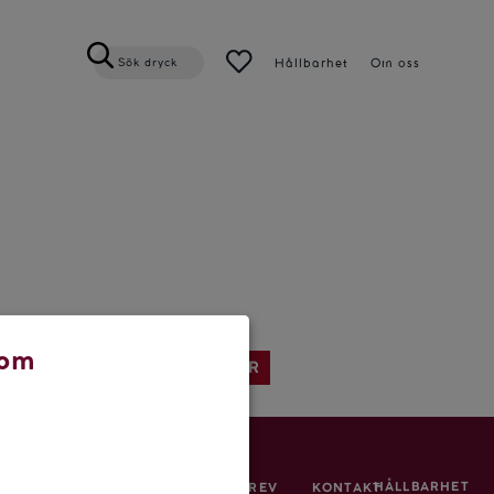
Hållbarhet
Om oss
Sök dryck
 om
SENASTE ARTIKLAR
HÅLLBARHET
SIGNA UPP PÅ VÅRT NYHETSBREV
KONTAKT