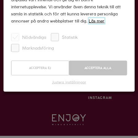
E-
mail
internetupplevelse. Vi använder även denna teknik till att
SKICKA
samla in statistik och för att kunna leverera personliga
annonser på andra webbplatser till dig.
Läs mer
HÅLLBARHET
KONTAKT
Nödvändiga
Statistik
VISSELBLÅSNING
info@enjoywine.se
Marknadsföring
PRESS
08-556 947 00
ACCEPTERA EJ
ACCEPTERA ALLA
COOKIEINSTÄLLNINGAR
Alsnögatan 11, 116 44 Stockholm
Justera inställningar
FACEBOOK
INSTAGRAM