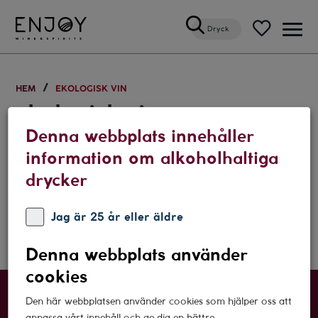
Dryck
Öppn
meny
HEM
EKOLOGISK VIN
ekologisk vin
Denna webbplats innehåller
DRYCKESSKOLAN
information om alkoholhaltiga
Guide – Naturviner
drycker
5 FEBRUARI, 2019
ekologisk vin
naturvin
Jag är 25 år eller äldre
Denna webbplats använder
cookies
SIGNA UPP PÅ VÅRT NYHETSBREV
Den här webbplatsen använder cookies som hjälper oss att
anpassa vårt innehåll och ge dig en bättre