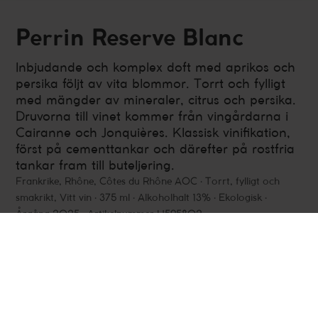
Perrin Reserve Blanc
Inbjudande och komplex doft med aprikos och
persika följt av vita blommor. Torrt och fylligt
med mängder av mineraler, citrus och persika.
Druvorna till vinet kommer från vingårdarna i
Cairanne och Jonquières. Klassisk vinifikation,
först på cementtankar och därefter på rostfria
tankar fram till buteljering.
Frankrike
,
Rhône
,
Côtes du Rhône AOC
Torrt, fylligt och
smakrikt, Vitt vin
375 ml
Alkoholhalt 13%
Ekologisk
Årgång 2025
Artikelnummer H595802
Fakta
Smakbeskrivning