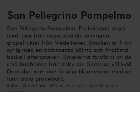
San Pellegrino Pompelmo
San Pellegrino Pompelmo. En kolsyrad dryck
med juice från noga utvalda solmogna
grapefrukter från Medelhavet. Smaken är friskt
syrlig med en balanserad sötma och finstämd
beska i eftersmaken. Smakerna förstärks av de
små bubblorna från kolsyran. Serveras väl kyld.
Drick den som den är eller tillsammans med en
tunn skiva grapefrukt.
Italien
Vatten/läsk
330 ml
Ekologisk
Artikelnummer
H612515
Fakta
Smakbeskrivning