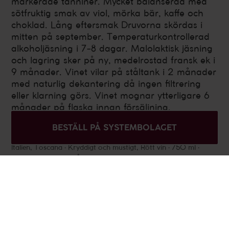
markerade tanniner. Mycket balanserad med
sötfruktig smak av viol, mörka bär, kaffe och
choklad. Lång eftersmak Druvorna skördas i
mitten på september. Temperaturkontrollerad
alkoholjäsning i 7-8 dagar. Malolaktisk jäsning
och lagring sker på ny, medelrostad fransk ek i
9 månader. Vinet vilar på ståltank i 2 månader
med naturlig dekantering då ingen filtrering
eller klarning görs. Vinet mognar ytterligare 6
månader på flaska innan försäljning.
Hitta närmsta Systembolag
BESTÄLL PÅ SYSTEMBOLAGET
Italien
,
Toscana
Kryddigt och mustigt, Rött vin
750 ml
Alkoholhalt 13.5%
Årgång 2021
Artikelnummer 7529901
Passar till
Grillade kötträtter, pasta och smakrika ostar.