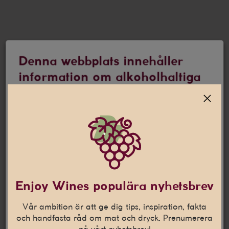
Denna webbplats innehåller
information om alkoholhaltiga
drycker
Jag är 25 år eller äldre
Denna webbplats använder
cookies
Den här webbplatsen använder cookies som hjälper oss att
Enjoy Wines populära nyhetsbrev
anpassa vårt innehåll och ge dig en bättre
internetupplevelse. Vi använder även denna teknik till att
Vår ambition är att ge dig tips, inspiration, fakta
samla in statistik och för att kunna leverera personliga
och handfasta råd om mat och dryck. Prenumerera
annonser på andra webbplatser till dig.
Läs mer