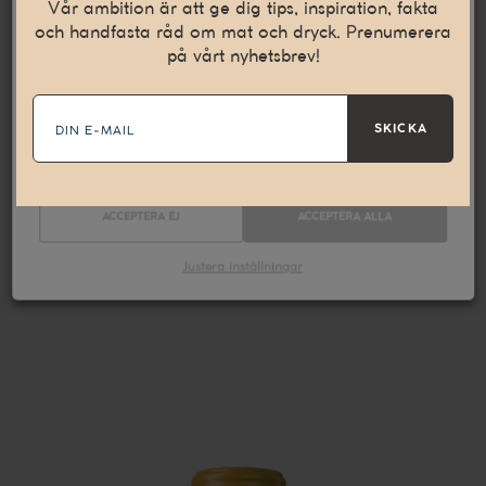
internetupplevelse. Vi använder även denna teknik till att
Vår ambition är att ge dig tips, inspiration, fakta
samla in statistik och för att kunna leverera personliga
och handfasta råd om mat och dryck. Prenumerera
annonser på andra webbplatser till dig.
Läs mer
på vårt nyhetsbrev!
E-
Nödvändiga
Statistik
mail
SKICKA
Marknadsföring
ACCEPTERA EJ
ACCEPTERA ALLA
Justera inställningar