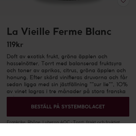
La Vieille Ferme Blanc
119kr
Doft av exotisk frukt, gröna äpplen och
hasselnötter. Torrt med balanserad fruktsyra
och toner av aprikos, citrus, gröna äpplen och
honung. Efter skörd vinifieras druvorna och får
sedan ligga med sin jästfällning ""sur lie"", 10%
av vinet lagras i tre månader på stora franska
ekfat.
BESTÄLL PÅ SYSTEMBOLAGET
Hitta närmsta Systembolag
Frankrike
,
Rhône
,
Luberon AOC
Torrt, friskt och fruktigt,
Vitt vin
750 ml
Alkoholhalt 12.5%
Ekologisk
Årgång 2025
Artikelnummer 8843101