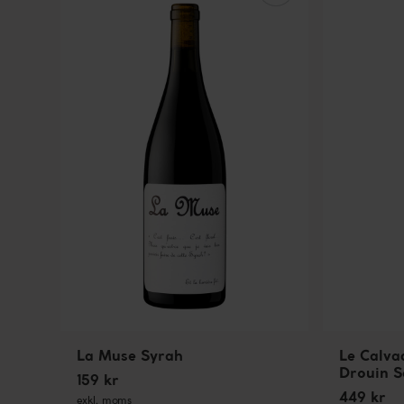
La Muse Syrah
Le Calva
Drouin S
159 kr
449 kr
exkl. moms