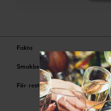
Fakta
Smakbeskrivning
De
För restauranger