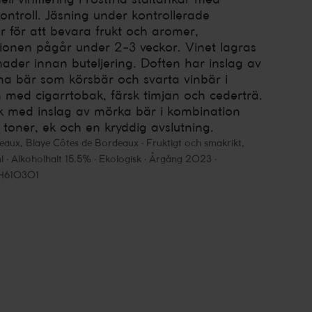
ontroll. Jäsning under kontrollerade
r för att bevara frukt och aromer,
ionen pågår under 2-3 veckor. Vinet lagras
ader innan buteljering. Doften har inslag av
 bär som körsbär och svarta vinbär i
 med cigarrtobak, färsk timjan och cederträ.
k med inslag av mörka bär i kombination
toner, ek och en kryddig avslutning.
eaux
,
Blaye Côtes de Bordeaux
Fruktigt och smakrikt,
l
Alkoholhalt 15.5%
Ekologisk
Årgång 2023
 H610301