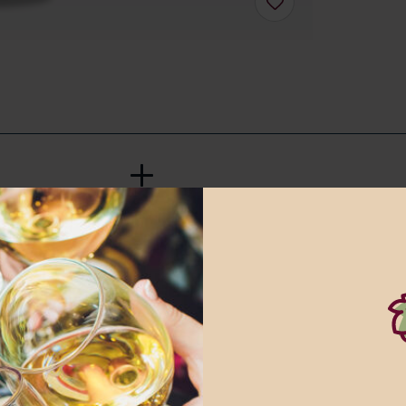
nna webbplats innehåller information
alkoholhaltiga drycker
Jag är 25 år eller äldre