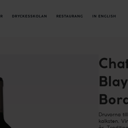
ER
DRYCKESSKOLAN
RESTAURANG
IN ENGLISH
Chat
Blay
Bor
Druvorna ti
kalksten. V
år. Tradition