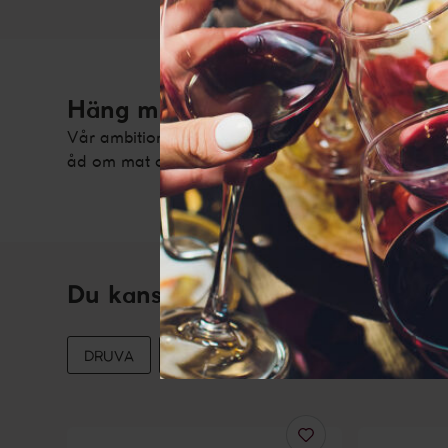
Den här web
bättre interne
Häng med i vår vinvärld!
Vår ambition är att ge dig tips, inspiration, fakta 
åd om mat och dryck. Prenumerera på vårt nyhetsb
Du kanske också gillar
DRUVA
REGION