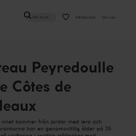
Hållbarhet
Om oss
Sök dryck
eau Peyredoulle
e Côtes de
deaux
ll vinet kommer från jordar med lera och
inrankorna har en genomsnittlig ålder på 35
ell vinifiering i rostfria ståltankar med