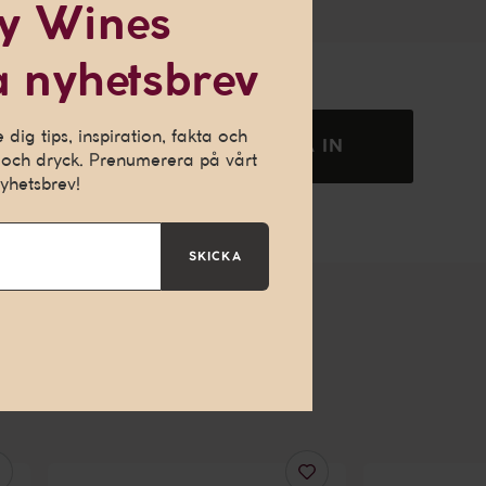
y Wines
 nyhetsbrev
ch ge dig en
h för att kunna
dig tips, inspiration, fakta och
SKICKA IN
och dryck. Prenumerera på vårt
yhetsbrev!
SKICKA