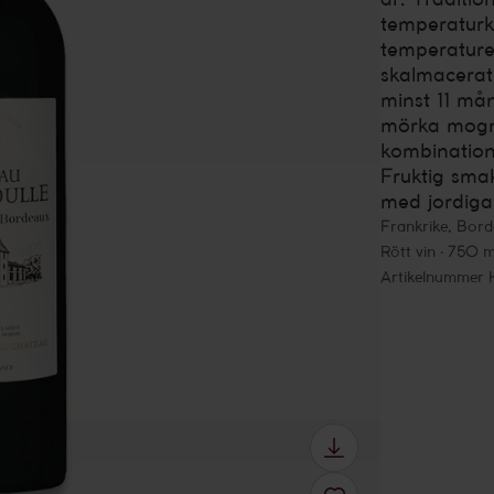
temperaturk
temperature
skalmacerat
minst 11 mån
mörka mogna
kombination
Fruktig sma
med jordiga 
Frankrike
,
Bord
Rött vin
750 m
Artikelnummer