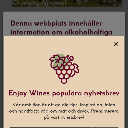
Chateau Miraval
Denna webbplats innehåller
Chateau Peyredoulle
information om alkoholhaltiga
drycker
Christian Drouin
Jag är 25 år eller äldre
Denna webbplats använder
cookies
Château de Beaucastel
Den här webbplatsen använder cookies som hjälper oss att
Enjoy Wines populära nyhetsbrev
anpassa vårt innehåll och ge dig en bättre
internetupplevelse. Vi använder även denna teknik till att
Vår ambition är att ge dig tips, inspiration, fakta
Cognac Dobbé
samla in statistik och för att kunna leverera personliga
och handfasta råd om mat och dryck. Prenumerera
annonser på andra webbplatser till dig.
Läs mer
på vårt nyhetsbrev!