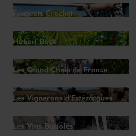
Francois Crochet
Hubert Beck
Les Grand Chais de France
Les Vignerons d'Estézargues
Les Vins Bariolés