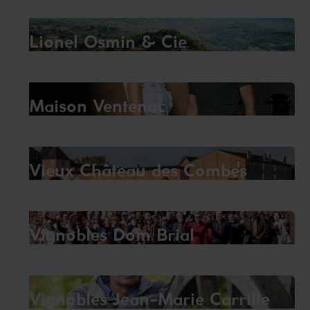
Lionel Osmin & Cie
Maison Ventenac
Vieux Château des Combes
Vignobles Dom Brial
Vignobles Jean-Marie Carrille