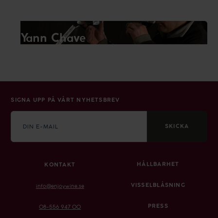
Yann Chave
SIGNA UPP PÅ VÅRT NYHETSBREV
E-
mail
SKICKA
HÅLLBARHET
KONTAKT
VISSELBLÅSNING
info@enjoywine.se
PRESS
08-556 947 00