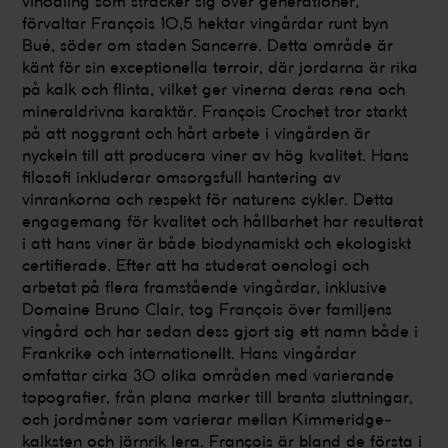
vinodling som sträcker sig över generationer,
förvaltar François 10,5 hektar vingårdar runt byn
Bué, söder om staden Sancerre. Detta område är
känt för sin exceptionella terroir, där jordarna är rika
på kalk och flinta, vilket ger vinerna deras rena och
mineraldrivna karaktär. François Crochet tror starkt
på att noggrant och hårt arbete i vingården är
nyckeln till att producera viner av hög kvalitet. Hans
filosofi inkluderar omsorgsfull hantering av
vinrankorna och respekt för naturens cykler. Detta
engagemang för kvalitet och hållbarhet har resulterat
i att hans viner är både biodynamiskt och ekologiskt
certifierade. Efter att ha studerat oenologi och
arbetat på flera framstående vingårdar, inklusive
Domaine Bruno Clair, tog François över familjens
vingård och har sedan dess gjort sig ett namn både i
Frankrike och internationellt. Hans vingårdar
omfattar cirka 30 olika områden med varierande
topografier, från plana marker till branta sluttningar,
och jordmåner som varierar mellan Kimmeridge-
kalksten och järnrik lera. François är bland de första i