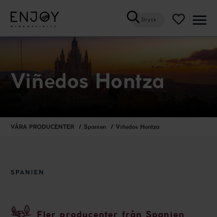
Dryck
Öppn
meny
Viñedos Hontza
VÅRA PRODUCENTER
Spanien
Viñedos Hontza
SPANIEN
Fler producenter från Spanien