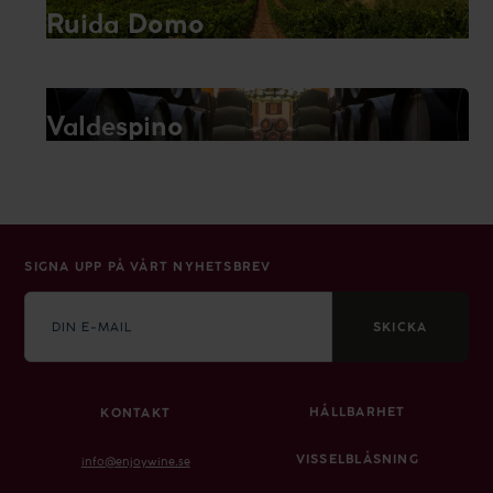
Ruida Domo
Valdespino
SIGNA UPP PÅ VÅRT NYHETSBREV
E-
mail
SKICKA
HÅLLBARHET
KONTAKT
VISSELBLÅSNING
info@enjoywine.se