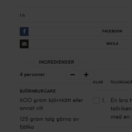
1 h
FACEBOOK
MAILA
INGREDIENSER
4
personer
KLAR
TILLVÄGAG
BJÖRNBURGARE
600 gram
björnkött
eller
En bra h
annat vilt
tallrike
med en f
125 gram
talg
gärna av
fjällko