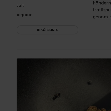
händerna
salt
trattisp
peppar
genom at
INKÖPSLISTA