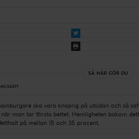
SÅ HÄR GÖR DU
ÅNGSSÄTT
amburgare ska vara knaprig på utsidan och så safti
n när man tar första bettet. Hemligheten bakom det
etthalt på mellan 15 och 35 procent.