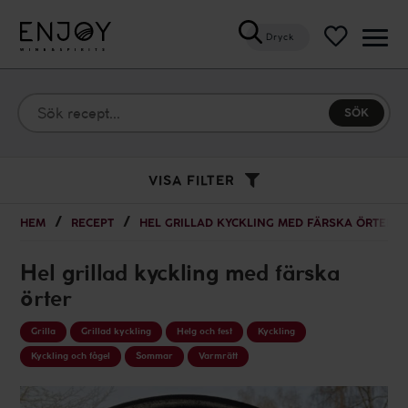
Dryck
Öppn
meny
VISA FILTER
HEM
RECEPT
HEL GRILLAD KYCKLING MED FÄRSKA ÖRTER
Hel grillad kyckling med färska
örter
Grilla
Grillad kyckling
Helg och fest
Kyckling
Kyckling och fågel
Sommar
Varmrätt