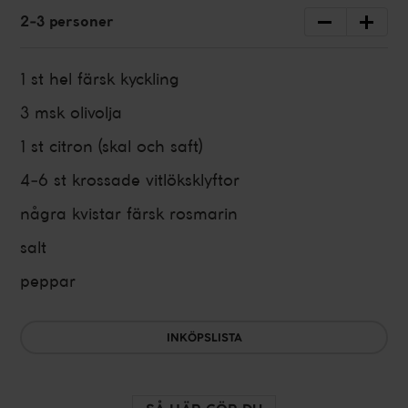
2
-
3
personer
1 st
hel färsk kyckling
3 msk
olivolja
1 st
citron (skal och saft)
4-6 st
krossade vitlöksklyftor
några kvistar
färsk rosmarin
salt
peppar
INKÖPSLISTA