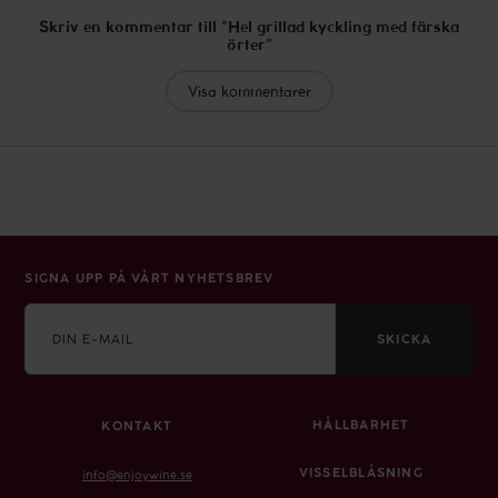
Skriv en kommentar till "Hel grillad kyckling med färska
örter"
Visa kommentarer
SIGNA UPP PÅ VÅRT NYHETSBREV
E-
mail
SKICKA
HÅLLBARHET
KONTAKT
VISSELBLÅSNING
info@enjoywine.se