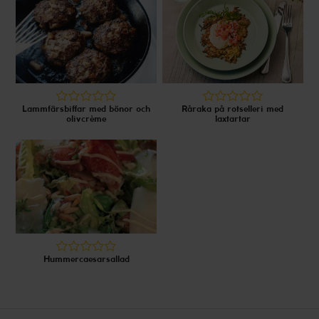
Lammfärsbiffar med bönor och
Råraka på rotselleri med
olivcrème
laxtartar
Hummercaesarsallad