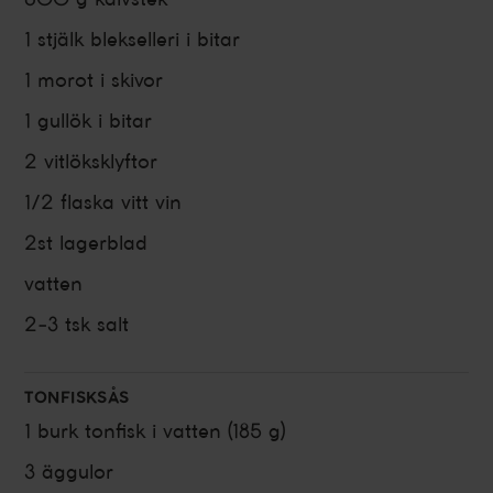
1
stjälk
blekselleri
i bitar
1
morot
i skivor
1
gullök
i bitar
2
vitlöksklyftor
1/2
flaska
vitt vin
2st
lagerblad
vatten
2-3 tsk
salt
TONFISKSÅS
1
burk
tonfisk i vatten
(185 g)
3
äggulor