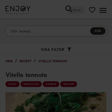
Dryck
Öppn
meny
VISA FILTER
HEM
RECEPT
VITELLO TONNATO
Vitello tonnato
Grytor
Helg och fest
Långkok
Varmrätt