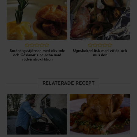
Smördegsstjärnor med oliviade
Ugnsbakad fisk med vitlök och
och Gåslever i brioche med
musslor
rödvinskokt fikon
RELATERADE RECEPT