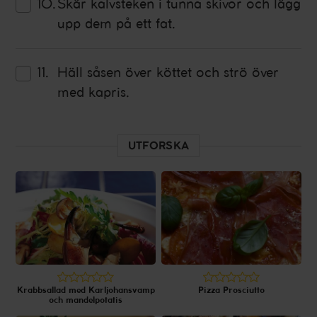
Skär kalvsteken i tunna skivor och lägg
upp dem på ett fat.
Häll såsen över köttet och strö över
med
kapris
.
UTFORSKA
Krabbsallad med Karljohansvamp
Pizza Prosciutto
och mandelpotatis