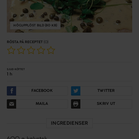
HÖGUPPLÖST BILD (80 KB)
RÖSTA PÅ RECEPTET
(0)
SJUD KÖTTET
1 h
FACEBOOK
TWITTER
MAILA
SKRIV UT
INGREDIENSER
600 g
kalvstek