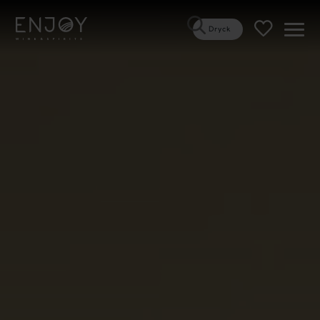
Dryck
Öppn
meny