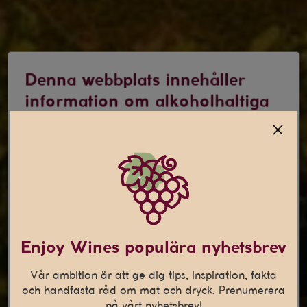
Denna webbplats innehåller
information om alkoholhaltiga
drycker
Jag är 25 år eller äldre
Denna webbplats använder
cookies
Den här webbplatsen använder cookies som hjälper oss att
Enjoy Wines populära nyhetsbrev
anpassa vårt innehåll och ge dig en bättre
internetupplevelse. Vi använder även denna teknik till att
Vår ambition är att ge dig tips, inspiration, fakta
samla in statistik och för att kunna leverera personliga
och handfasta råd om mat och dryck. Prenumerera
annonser på andra webbplatser till dig.
Läs mer
på vårt nyhetsbrev!