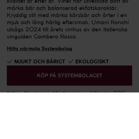
kvalitet år efter år. Vinet har utvecklad doft av
mörka bär och balanserad ekfatskaraktär.
Kryddig stil med mörka körsbär och örter i en
mjuk och lång härlig eftersmak. Umani Ronchi
utsågs 2024 till årets vinhus av den Italienska
vinguiden Gambero Rosso.
Hitta närmsta Systembolag
MJUKT OCH BÄRIGT
EKOLOGISKT
90% MONTEPULCIANO
KÖP PÅ SYSTEMBOLAGET
10 % CABERNET SAUVIGNON
Italien
,
Abruzzerna
,
Montepulciano d´Abruzzo DOC
Mjukt och bärigt, Rött vin
750 ml
Alkoholhalt 13%
Årgång 2025
Artikelnummer 712601