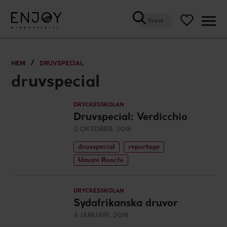
Dryck
Öppn
meny
HEM
DRUVSPECIAL
druvspecial
DRYCKESSKOLAN
Druvspecial: Verdicchio
2 OKTOBER, 2018
druvspecial
reportage
Umani Ronchi
DRYCKESSKOLAN
Sydafrikanska druvor
4 JANUARI, 2018