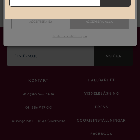
Marknadsföring
ACCEPTERA EJ
ACCEPTERA ALLA
Justera inställningar
SIGNA UPP PÅ VÅRT NYHETSBREV
E-
mail
SKICKA
HÅLLBARHET
KONTAKT
VISSELBLÅSNING
info@enjoywine.se
PRESS
08-556 947 00
COOKIEINSTÄLLNINGAR
Alsnögatan 11, 116 44 Stockholm
FACEBOOK