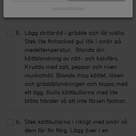
med lite soja och köttfond. Låt koka
Justera inställningar
på låg temperatur och reducera.
Lägg ströbröd i grädde och låt svälla.
Stek lite finhackad gul lök i smör på
medeltemperatur. Blanda din
köttblandning av nöt- och kalvfärs.
Krydda med salt, peppar och riven
muskotnöt. Blanda ihop köttet, löken
och gräddblandningen och toppa med
ett ägg. Rulla köttbullarna med lite
blöta händer så att inte färsen fastnar.
Stek köttbullarna i rikligt med smör så
dem får fin färg. Lägg över i en