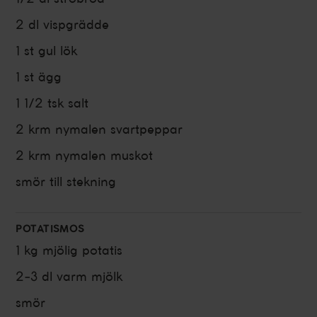
2 dl
vispgrädde
1 st
gul lök
1 st
ägg
1 1/2 tsk
salt
2 krm
nymalen
svartpeppar
2 krm
nymalen
muskot
smör till stekning
POTATISMOS
1 kg
mjölig
potatis
2-3 dl
varm
mjölk
smör