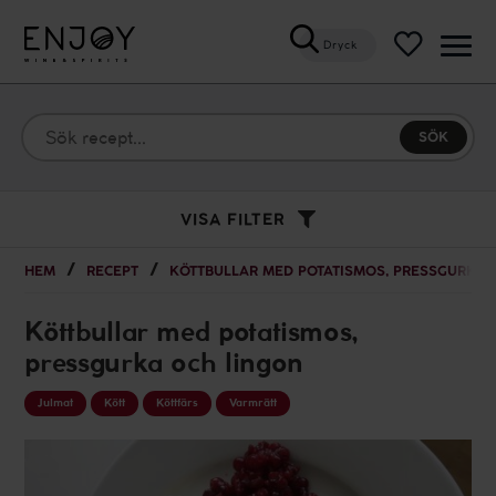
Dryck
Öppn
meny
VISA FILTER
HEM
RECEPT
KÖTTBULLAR MED POTATISMOS, PRESSGURKA 
Köttbullar med potatismos,
pressgurka och lingon
Julmat
Kött
Köttfärs
Varmrätt