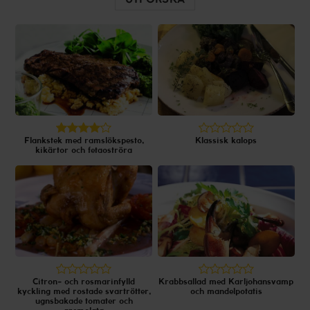
Flankstek med ramslökspesto,
Klassisk kalops
kikärtor och fetaoströra
Citron- och rosmarinfylld
Krabbsallad med Karljohansvamp
kyckling med rostade svartrötter,
och mandelpotatis
ugnsbakade tomater och