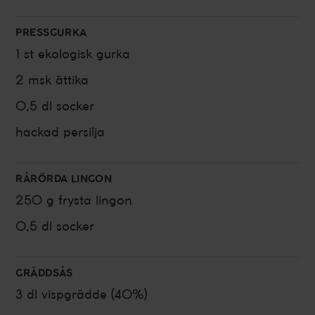
PRESSGURKA
1 st
ekologisk
gurka
2 msk
ättika
0,5 dl
socker
hackad
persilja
RÅRÖRDA LINGON
250 g
frysta
lingon
0,5 dl
socker
GRÄDDSÅS
3 dl
vispgrädde (40%)