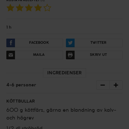
RÖSTA PÅ RECEPTET
(11)
1 h
FACEBOOK
TWITTER
MAILA
SKRIV UT
INGREDIENSER
4
-
6
personer
KÖTTBULLAR
600 g
köttfärs, gärna en blandning av kalv-
och högrev
1/2 dl
ströbröd