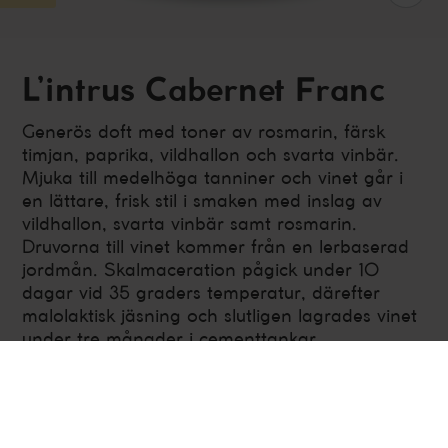
L’intrus Cabernet Franc
Generös doft med toner av rosmarin, färsk
timjan, paprika, vildhallon och svarta vinbär.
Mjuka till medelhöga tanniner och vinet går i
en lättare, frisk stil i smaken med inslag av
vildhallon, svarta vinbär samt rosmarin.
Druvorna till vinet kommer från en lerbaserad
jordmån. Skalmaceration pågick under 10
dagar vid 35 graders temperatur, därefter
malolaktisk jäsning och slutligen lagrades vinet
under tre månader i cementtankar.
Frankrike
Fruktigt och smakrikt, Rött vin
750 ml
Alkoholhalt 13.5%
Årgång 2021
Artikelnummer H590101