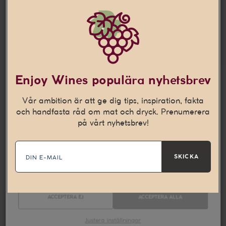
Jag är 25 år eller äldre
Denna webbplats använder
cookies
Den här webbplatsen använder cookies som hjälper oss att
Enjoy Wines populära nyhetsbrev
anpassa vårt innehåll och ge dig en bättre
internetupplevelse. Vi använder även denna teknik till att
Vår ambition är att ge dig tips, inspiration, fakta
samla in statistik och för att kunna leverera personliga
och handfasta råd om mat och dryck. Prenumerera
annonser på andra webbplatser till dig.
Läs mer
på vårt nyhetsbrev!
E-
Nödvändiga
Statistik
mail
SKICKA
Marknadsföring
ACCEPTERA EJ
ACCEPTERA ALLA
Justera inställningar