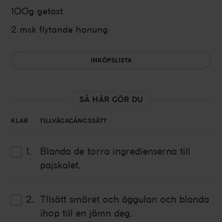
100g
getost
2 msk
flytande
honung
INKÖPSLISTA
SÅ HÄR GÖR DU
KLAR
TILLVÄGAGÅNGSSÄTT
Blanda de
torra ingredienserna
till
pajskalet.
Tllsätt
smöret
och
äggulan
och blanda
ihop till en jämn deg.