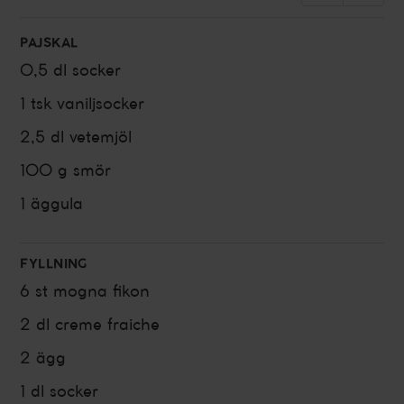
PAJSKAL
0,5 dl
socker
1 tsk
vaniljsocker
2,5 dl
vetemjöl
100 g
smör
1
äggula
FYLLNING
6 st
mogna
fikon
2 dl
creme fraiche
2
ägg
1 dl
socker