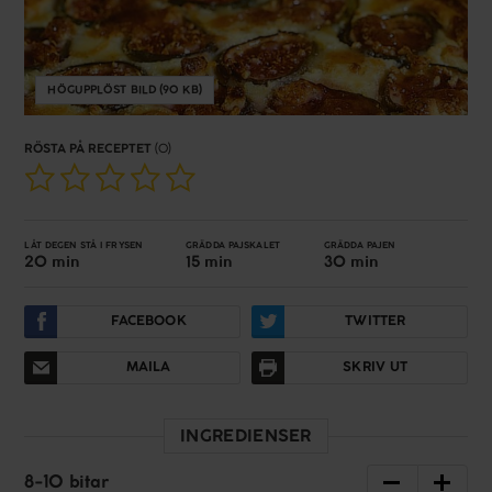
HÖGUPPLÖST BILD (90 KB)
RÖSTA PÅ RECEPTET
(0)
LÅT DEGEN STÅ I FRYSEN
GRÄDDA PAJSKALET
GRÄDDA PAJEN
20 min
15 min
30 min
FACEBOOK
TWITTER
MAILA
SKRIV UT
INGREDIENSER
8
-
10
bitar