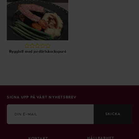
Ryggbiff med jordärtskockspuré
SIGNA UPP PÅ VÅRT NYHETSBREV
E-
mail
SKICKA
HÅLLBARHET
KONTAKT