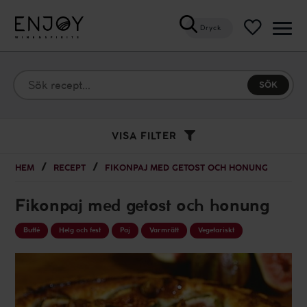
Dryck
Öppn
meny
VISA FILTER
HEM
RECEPT
FIKONPAJ MED GETOST OCH HONUNG
Fikonpaj med getost och honung
Buffé
Helg och fest
Paj
Varmrätt
Vegetariskt