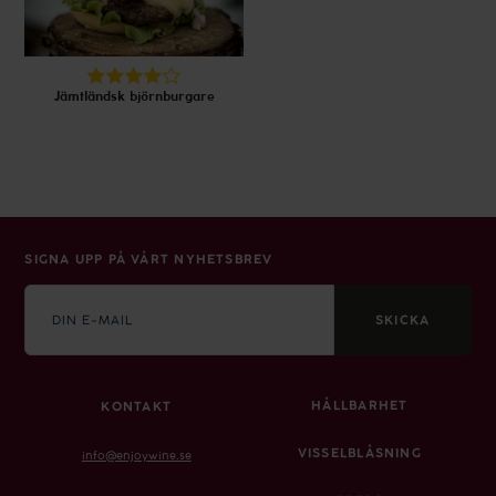
Jämtländsk björnburgare
SIGNA UPP PÅ VÅRT NYHETSBREV
E-
mail
SKICKA
HÅLLBARHET
KONTAKT
VISSELBLÅSNING
info@enjoywine.se