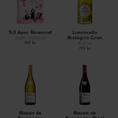
Tr3 Apor Rosévinet
Limoncello
Biologico Gran
2025
3000 ml
Gourmet
199 kr
500 ml
199 kr
Blason de
Blason de