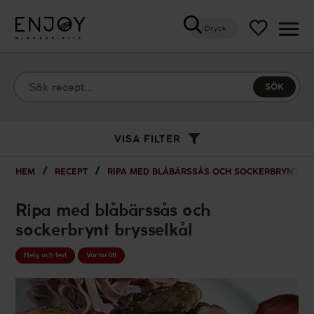
Dryck
Öppn
meny
VISA FILTER
HEM
RECEPT
RIPA MED BLÅBÄRSSÅS OCH SOCKERBRYNT B
Ripa med blåbärssås och
sockerbrynt brysselkål
Helg och fest
Varmrätt