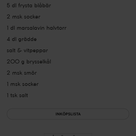
5 dl
frysta
blåbär
2 msk
socker
1 dl
marsalavin
halvtorr
4 dl
grädde
salt & vitpeppar
200 g
brysselkål
2 msk
smör
1 msk
socker
1 tsk
salt
INKÖPSLISTA