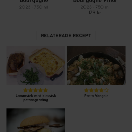
Bourgogne
Bourgogne Pinot
Chardonnay
Noir
2023
750 ml
2023
750 ml
179 kr
RELATERADE RECEPT
Lammstek med klassisk
Pasta Vongole
potatisgratäng