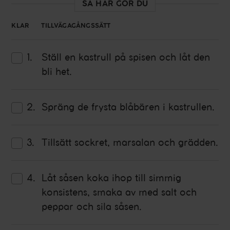
SÅ HÄR GÖR DU
KLAR
TILLVÄGAGÅNGSSÄTT
Ställ en kastrull på spisen och låt den
bli het.
Spräng de frysta
blåbären
i kastrullen.
Tillsätt sockret,
marsalan
och
grädden
.
Låt såsen koka ihop till simmig
konsistens, smaka av med
salt
och
peppar
och sila såsen.