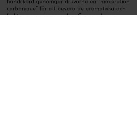
handskörd genomgår druvorna en ”macération
carbonique” för att bevara de aromatiska och
fruktiga egenskaperna hos Gamay-druvan.
Jäsningen sker i rostfria ståltankar, och
efterföljande lagring sker både i ståltankar och
ekfat under 12 månader för att utveckla
struktur och komplexitet. Det ger ett vin som
kombinerar frisk frukt med mjuka tanniner.
Frankrike
,
Beaujolais
,
Saint-Amour
Mjukt och bärigt, Rött vin
750 ml
Alkoholhalt 13.5%
Ekologisk
Årgång 2022
Artikelnummer H597101
Fakta
Smakbeskrivning
För restauranger